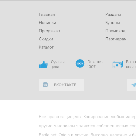
Главная
Раздачи
Новинки
Купоны
Предзаказ
Промокод
Скидки
Партнерам
Каталог
Лучшая
Гарантия
Все 
цена
100%
опла
ВКОНТАКТЕ
Все права защищены. Копирование любых матери
другие материалы являются собственностью соо
Battle.net, Origin и другие. Выгодно, надежно и б