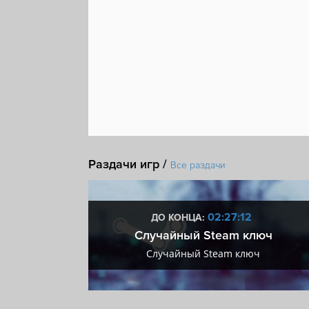
Визуальная новелла
Шутер от третьего лица
Статистика
Steam Cloud
Доски почета Stea
Раздачи игр /
Все раздачи
:12
02:27:12
ДО КОНЦА:
 + VIP
Случайный Steam ключ
+ VIP
Случайный Steam ключ