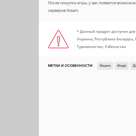
После покупки игры, у вас появится возможн
серверов Steam.
* Данный продукт доступен для
Украина, Республика Беларусь, 
Туркменистан, Узбекистан
МЕТКИ И ОСОБЕННОСТИ:
Экшен
Инди
Д
Ролевая игра
Глубокий сюжет
Головоломк
Тактическая ролевая игра
Поиск предметов
По комиксу
Расследования
ЛГБТК+