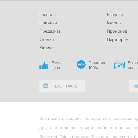
Главная
Раздачи
Новинки
Купоны
Предзаказ
Промокод
Скидки
Партнерам
Каталог
Лучшая
Гарантия
Все 
цена
100%
опла
ВКОНТАКТЕ
Все права защищены. Копирование любых матери
другие материалы являются собственностью соо
Battle.net, Origin и другие. Выгодно, надежно и б