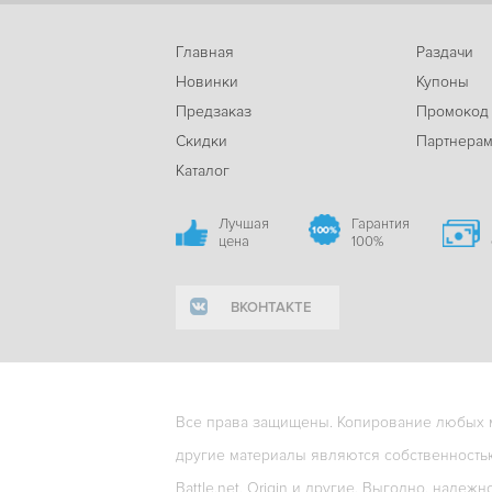
Главная
Раздачи
Новинки
Купоны
Предзаказ
Промокод
Скидки
Партнера
Каталог
Лучшая
Гарантия
цена
100%
ВКОНТАКТЕ
Все права защищены. Копирование любых ма
другие материалы являются собственность
Battle.net, Origin и другие. Выгодно, надежн