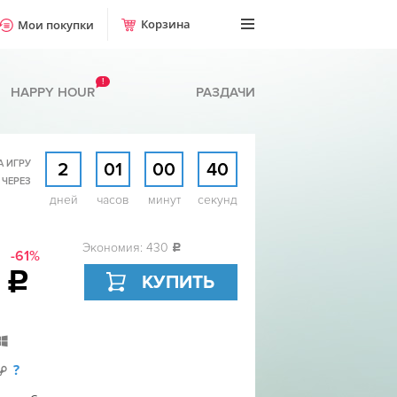
Корзина
Мои покупки
!
HAPPY HOUR
РАЗДАЧИ
А ИГРУ
2
01
00
39
 ЧЕРЕЗ
дней
часов
минут
секунд
Экономия: 430
c
-61%
9
c
КУПИТЬ
?