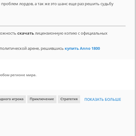
 проблем лордов, а так же это шанс еще раз решить судьбу
зможность
скачать
лицензионную копию с официальных
на политической арене, решившись
купить Anno 1800
любом регионе мира.
одного игрока
Приключение
Стратегия
ПОКАЗАТЬ БОЛЬШЕ
Открытый мир
Кооператив
Атмосферная
Песочница
Классика
Стратегия в реальном времени
азы
Средневековье
Историческая
Градостроение