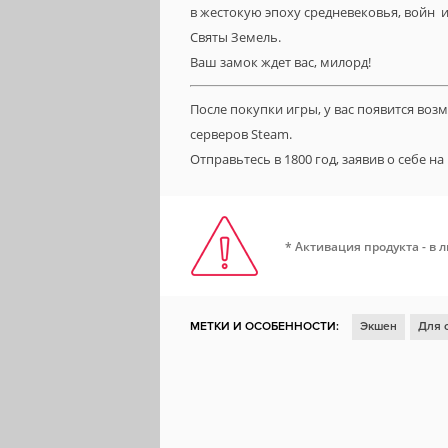
в жестокую эпоху средневековья, войн и
Святы Земель.
Ваш замок ждет вас, милорд!
После покупки игры, у вас появится во
серверов Steam.
Отправьтесь в 1800 год, заявив о себе 
* Активация продукта - в 
МЕТКИ И ОСОБЕННОСТИ:
Экшен
Для 
Симулятор
Для нескольких игроков
Выживание
Тактика
Строительство
Управление ресурсами
Строительство б