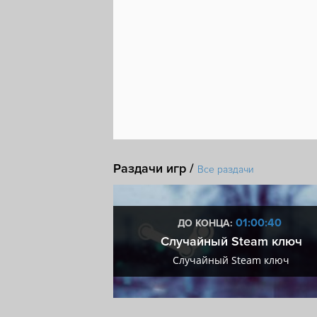
Мастерская Steam
Steam Cloud
Включ
Раздачи игр /
Все раздачи
1:00:39
01:00:39
ДО КОНЦА:
мум + VIP
Случайный Steam ключ
мум + VIP
Случайный Steam ключ