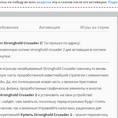
нсы на победу во всех
раздачах
игр и скинов после его активации.
Подро
ебования
Активация
Игры из серии
 Stronghold Crusader 2
? Ты пришел по адресу!
нзионную копию stronghold crusader 2 для активации в системе
окупки.
шая игрокам незабываемый Stronghold Crusader наконец-то вновь
рую часть проработанной известнейшей стратегии с элементами
йн. Да, это полноценная новая часть о великом Крестовом
йска, физика, проработанные графические элементы и многое
Stronghold
Crusader
2
и установить на свои устройства!
 найдёт, чем заняться, поскольку перед игроками будут стоять
ческие, так и военные! Управляйте налогами, рационами для
 укреплений!
Купить
Stronghold
Crusader
2
– значит перенестись