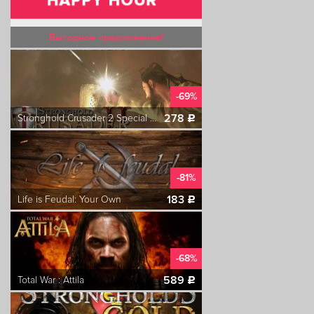
Выгодное предложение!
-69%
278
Stronghold Crusader 2 Special Edition
c
-81%
183
Life is Feudal: Your Own
c
-68%
589
Total War : Attila
c