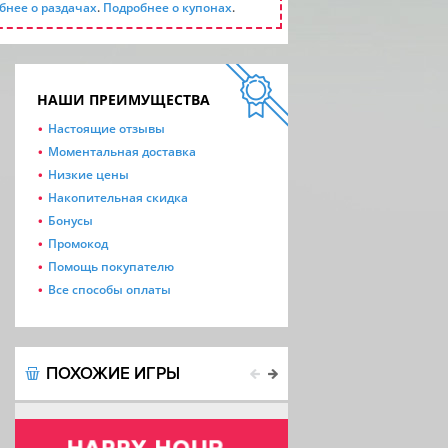
бнее о раздачах
.
Подробнее о купонах
.
НАШИ ПРЕИМУЩЕСТВА
Настоящие отзывы
Моментальная доставка
Низкие цены
Накопительная скидка
Бонусы
Промокод
Помощь покупателю
Все способы оплаты
ПОХОЖИЕ ИГРЫ