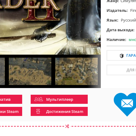
Жанр:
Симуля
Издатель:
Fir
Язык:
Русский
Дата выхода:
Наличие:
мно
ГАР
ДЛЯ
ратив
Мультиплеер
чки Steam
Достижения Steam