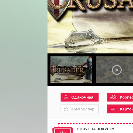
Одиночная
Коопе
Контроллер
Карто
БОНУС ЗА ПОКУПКУ
3+3