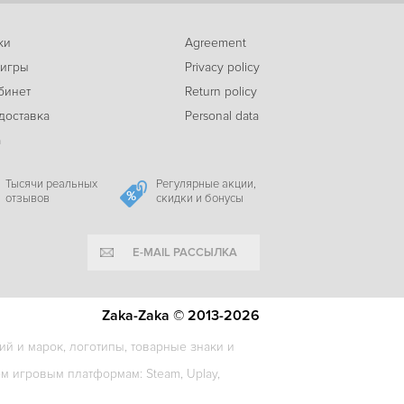
ки
Agreement
-27%
 игры
Privacy policy
795
Desynced
c
бинет
Return policy
доставка
Personal data
а
-83%
145
The Guild 3
c
Тысячи реальных
Регулярные акции,
отзывов
скидки и бонусы
E-MAIL РАССЫЛКА
-83%
399
Tropico 5: Complete Collection
c
Zaka-Zaka © 2013-2026
й и марок, логотипы, товарные знаки и
-47%
 игровым платформам: Steam, Uplay,
317
Diplomacy is Not an Option
c