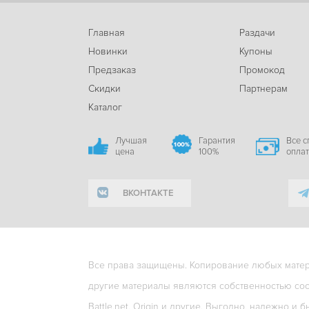
Главная
Раздачи
Новинки
Купоны
Предзаказ
Промокод
Скидки
Партнерам
Каталог
Лучшая
Гарантия
Все 
цена
100%
опла
ВКОНТАКТЕ
Все права защищены. Копирование любых матери
другие материалы являются собственностью соо
Battle.net, Origin и другие. Выгодно, надежно и б