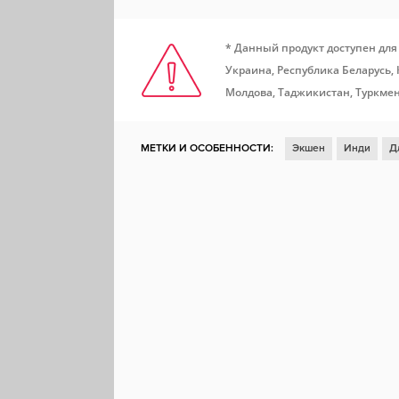
* Данный продукт доступен для
Украина, Республика Беларусь,
Молдова, Таджикистан, Туркмен
МЕТКИ И ОСОБЕННОСТИ:
Экшен
Инди
Д
Открытый мир
Головоломка
Научная фант
Цветастая
Исследования
Милая
Тайна
Котики
Steam Cloud