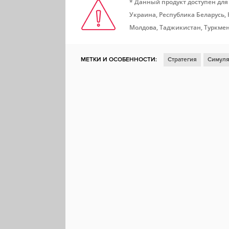
* Данный продукт доступен для
Украина, Республика Беларусь,
Молдова, Таджикистан, Туркмен
МЕТКИ И ОСОБЕННОСТИ:
Стратегия
Симуля
3D
Реализм
Пошаговая
Пошаговая стра
Пошаговая тактика
Историческая
Вторая м
Ролевая стратегия
Военные конфликты
Ал
Steam Cloud
Доски почета Steam