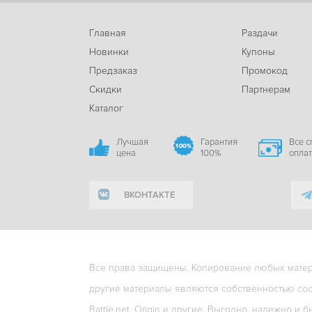
Главная
Раздачи
Новинки
Купоны
Предзаказ
Промокод
Скидки
Партнерам
Каталог
Лучшая
Гарантия
Все 
цена
100%
опла
ВКОНТАКТЕ
Все права защищены. Копирование любых матери
другие материалы являются собственностью соо
Battle.net, Origin и другие. Выгодно, надежно и б