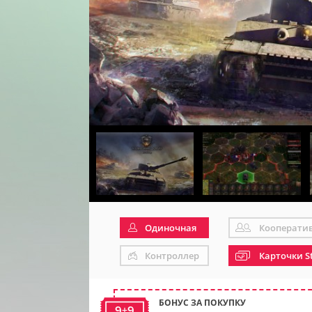
Одиночная
Кооперати
Контроллер
Карточки S
БОНУС ЗА ПОКУПКУ
9+9