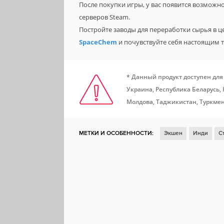
После покупки игры, у вас появится возможн
серверов Steam.
Постройте заводы для переработки сырья в 
SpaceChem
и почувствуйте себя настоящим 
* Данный продукт доступен для
Украина, Республика Беларусь,
Молдова, Таджикистан, Туркмен
МЕТКИ И ОСОБЕННОСТИ:
Экшен
Инди
С
Для нескольких игроков
2D
Отличный сау
Локальный мультиплеер
Игрок против игрока
Локальный кооператив
Локальная игра на че