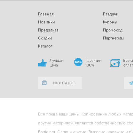
Главная
Раздачи
Новинки
Купоны
Предзаказ
Промокод
Скидки
Партнерам
Каталог
Лучшая
Гарантия
Все 
цена
100%
опла
ВКОНТАКТЕ
Все права защищены. Копирование любых матери
другие материалы являются собственностью соо
Battle.net, Origin и другие. Выгодно, надежно и б