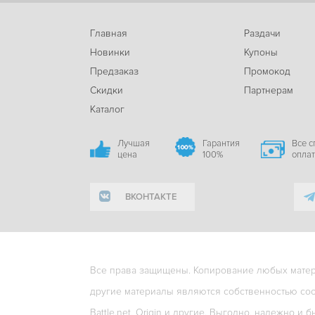
Главная
Раздачи
Новинки
Купоны
Предзаказ
Промокод
Скидки
Партнерам
Каталог
Лучшая
Гарантия
Все 
цена
100%
опла
ВКОНТАКТЕ
Все права защищены. Копирование любых матери
другие материалы являются собственностью соо
Battle.net, Origin и другие. Выгодно, надежно и б