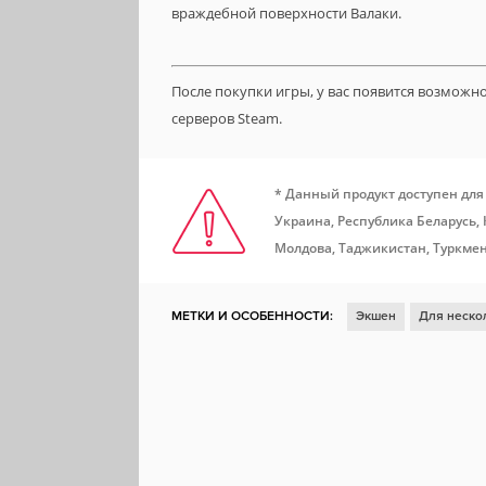
враждебной поверхности Валаки.
После покупки игры, у вас появится возможн
серверов Steam.
* Данный продукт доступен для
Украина, Республика Беларусь,
Молдова, Таджикистан, Туркмен
МЕТКИ И ОСОБЕННОСТИ:
Экшен
Для неско
От первого лица
Научная фантастика
Шуте
Реализм
Космос
Бой
Строительство баз
Военные конфликты
Разделение на классы