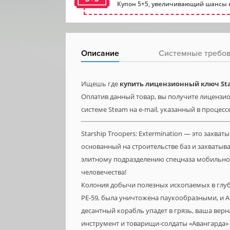
Купон 5+5, увеличивающий шансы н
Описание
Системные требо
Ищешь где
купить лицензионный ключ Star
Оплатив данный товар, вы получите лицензион
системе Steam на e-mail, указанный в процесс
Starship Troopers: Extermination — это захв
основанный на строительстве баз и захватыв
элитному подразделению спецназа мобильной
человечества!
Колония добычи полезных ископаемых в глуб
PE-59, была уничтожена паукообразными, и Ав
десантный корабль упадет в грязь, ваша вер
инструмент и товарищи-солдаты «Авангарда» 