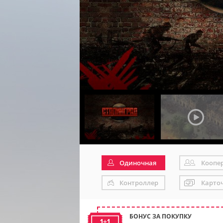
Одиночная
Коопе
Контроллер
Карто
БОНУС ЗА ПОКУПКУ
1+1