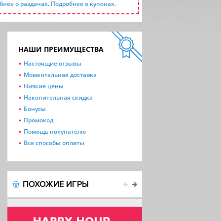
бнее о раздачах
.
Подробнее о купонах
.
НАШИ ПРЕИМУЩЕСТВА
Настоящие отзывы
Моментальная доставка
Низкие цены
Накопительная скидка
Бонусы
Промокод
Помощь покупателю
Все способы оплаты
ПОХОЖИЕ ИГРЫ