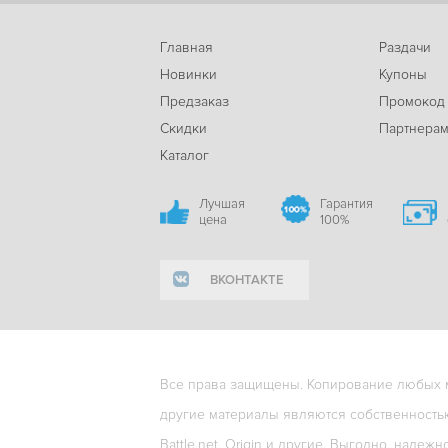
Главная
Раздачи
Новинки
Купоны
Предзаказ
Промокод
Скидки
Партнера
Каталог
Лучшая
Гарантия
цена
100%
ВКОНТАКТЕ
Все права защищены. Копирование любых ма
другие материалы являются собственность
Battle.net, Origin и другие. Выгодно, надежн