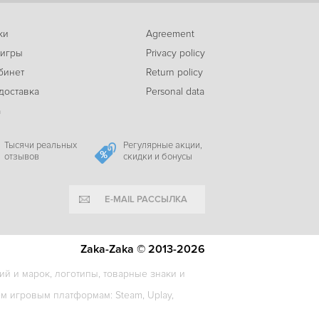
ки
Agreement
-81%
 игры
Privacy policy
45
Faces of War
c
бинет
Return policy
доставка
Personal data
а
-92%
49
Men of War Assault Squad Game of the Year Edition
c
Тысячи реальных
Регулярные акции,
отзывов
скидки и бонусы
E-MAIL РАССЫЛКА
-19%
249
Hearts of Iron IV: Warships of the Pacific
c
Zaka-Zaka © 2013-2026
й и марок, логотипы, товарные знаки и
 игровым платформам: Steam, Uplay,