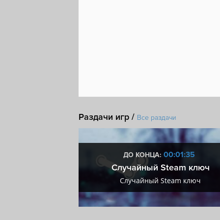
Раздачи игр /
Все раздачи
7:01:34
00:01:34
ДО КОНЦА:
мум + VIP
Случайный Steam ключ
мум + VIP
Случайный Steam ключ