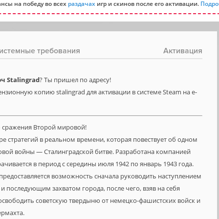
нсы на победу во всех
раздачах
игр и скинов после его активации.
Подро
истемные требования
Активация
 Stalingrad
? Ты пришел по адресу!
нзионную копию stalingrad для активации в системе Steam на e-
о сражения Второй мировой!
е стратегий в реальном времени, которая повествует об одном
овой войны — Сталинградской битве. Разработана компанией
чивается в период с середины июля 1942 по январь 1943 года.
 предоставляется возможность сначала руководить наступлением
и последующим захватом города, после чего, взяв на себя
освободить советскую твердыню от немецко-фашистских войск и
ермахта.