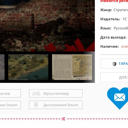
Имеются реги
Жанр:
Стратег
Издатель:
1C
Язык:
Русский
Дата выхода:
Наличие:
оче
ГАР
ДЛЯ
ратив
Мультиплеер
чки Steam
Достижения Steam