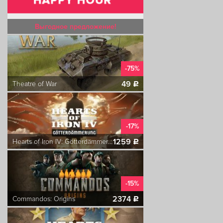
Выгодное предложение!
-75%
49
Theatre of War
c
-17%
1259
Hearts of Iron IV: Götterdämmerung
c
-15%
2374
Commandos: Origins
c