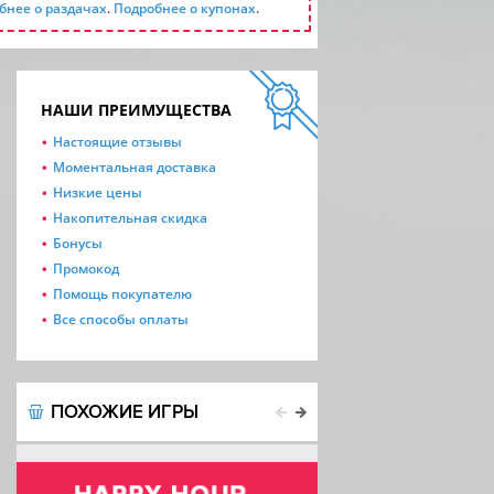
бнее о раздачах
.
Подробнее о купонах
.
НАШИ ПРЕИМУЩЕСТВА
Настоящие отзывы
Моментальная доставка
Низкие цены
Накопительная скидка
Бонусы
Промокод
Помощь покупателю
Все способы оплаты
ПОХОЖИЕ ИГРЫ