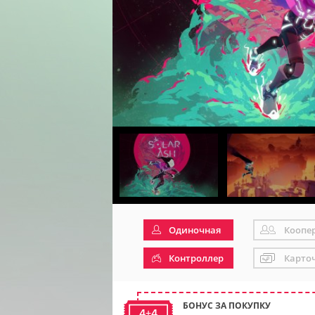
Одиночная
Коопе
Контроллер
Карто
БОНУС ЗА ПОКУПКУ
4+4