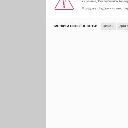
Украина, Республика Белар
Молдова, Таджикистан, Ту
МЕТКИ И ОСОБЕННОСТИ:
Экшен
Для 
Глубокий сюжет
Открытый мир
Научн
3D
Платформер
Цветастая
Иссле
Слэшер
Бой
Будущее
3D-платфор