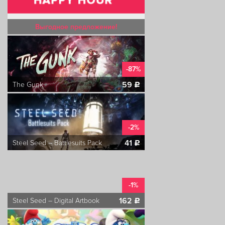
Выгодное предложение!
-87%
59
The Gunk
c
-2%
41
Steel Seed – Battlesuits Pack
c
-1%
162
Steel Seed – Digital Artbook
c