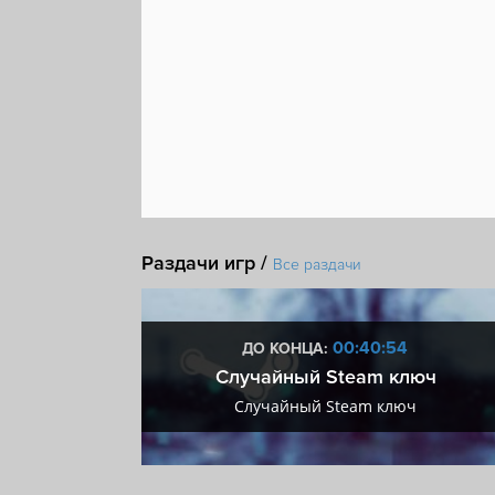
Раздачи игр /
Все раздачи
:54
00:40:54
ДО КОНЦА:
 + VIP
Случайный Steam ключ
+ VIP
Случайный Steam ключ