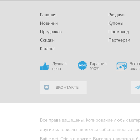
Главная
Раздачи
Новинки
Купоны
Предзаказ
Промокод
Скидки
Партнерам
Каталог
Лучшая
Гарантия
Все 
цена
100%
опла
ВКОНТАКТЕ
Все права защищены. Копирование любых матери
другие материалы являются собственностью соо
Battle.net, Origin и другие. Выгодно, надежно и б