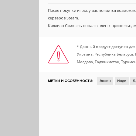
После покупки игры, у вас появится возможн
серверов Steam.
Киллиан Сэмюэль попал в плен к пришельцам 
* Данный продукт доступен для
Украина, Республика Беларусь,
Молдова, Таджикистан, Туркмен
МЕТКИ И ОСОБЕННОСТИ:
Экшен
Инди
Д
Отличный саундтрек
Хоррор
Сложная
П
Слэшер
Вид сбоку
Метроидвания
Темно