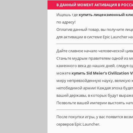
В ДАННЫЙ МОМЕНТ АКТИВАЦИЯ В РОСС
Ищешь где
купить лицензионный ключ Si
по адресу!
Оплатив данный товар, вы получите лицензи
для активации в системе Epic Launcher на
Дайте славное начало человеческой цив
Станьте мудрым правителем одной из мн
каменного века до наших дней, следуя 
можете
купить Sid Meier’s Civilization 
миру непревзойденную науку, великую к
непобедимой армии! Каждая эпоха буде
вашей державы, в которых будут выраже
Позвольте вашей империи выстоять нат
После покупки игры, у вас появится во
серверов Epic Launcher.