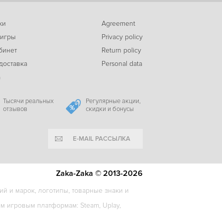
ки
Agreement
 игры
Privacy policy
бинет
Return policy
доставка
Personal data
а
Тысячи реальных
Регулярные акции,
отзывов
скидки и бонусы
E-MAIL РАССЫЛКА
Zaka-Zaka © 2013-2026
й и марок, логотипы, товарные знаки и
 игровым платформам: Steam, Uplay,