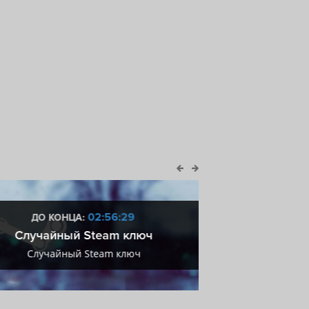
02:56:29
ДО КОНЦА:
ДО КОН
Случайный Steam ключ
LEG
Случайный Steam ключ
V