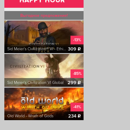
Выгодное предложение!
-13%
309
Sid Meier’s Civilization® VI - Ethiopia Pack
c
-85%
299
Sid Meier’s Civilization VI Global
c
-41%
234
Old World - Wrath of Gods
c