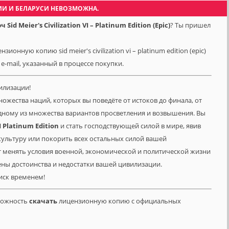
ИИ И БЕЛАРУСИ НЕВОЗМОЖНА.
d Meier's Civilization VI – Platinum Edition (Epic)
? Ты пришел
онную копию sid meier's civilization vi – platinum edition (epic)
 e-mail, указанный в процессе покупки.
илизации!
ожества наций, которых вы поведёте от истоков до финала, от
одному из множества вариантов просветления и возвышения. Вы
VI Platinum Edition
и стать господствующей силой в мире, явив
ультуру или покорить всех остальных силой вашей
т менять условия военной, экономической и политической жизни
ны достоинства и недостатки вашей цивилизации.
иск временем!
зможность
скачать
лицензионную копию с официальных