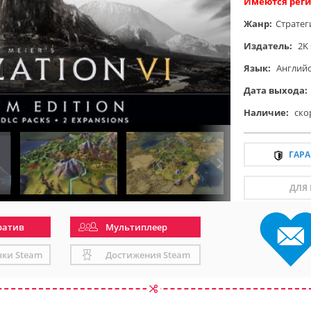
Имеются реги
Жанр:
Стратег
Издатель:
2K
Язык:
Англий
Дата выхода:
Наличие:
ско
ГАР
ДЛЯ
ратив
Мультиплеер
чки Steam
Достижения Steam