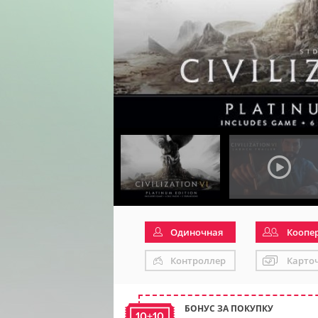
Одиночная
Коопе
Контроллер
Карто
БОНУС ЗА ПОКУПКУ
10+10