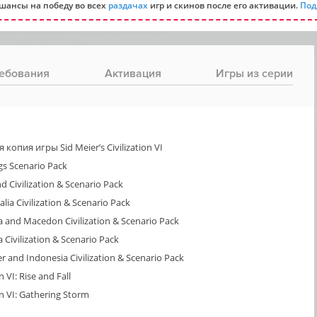
шансы на победу во всех
раздачах
игр и скинов после его активации.
Под
ебования
Активация
Игры из серии
опия игры Sid Meier’s Civilization VI
ngs Scenario Pack
nd Civilization & Scenario Pack
alia Civilization & Scenario Pack
sia and Macedon Civilization & Scenario Pack
a Civilization & Scenario Pack
er and Indonesia Civilization & Scenario Pack
n VI: Rise and Fall
on VI: Gathering Storm