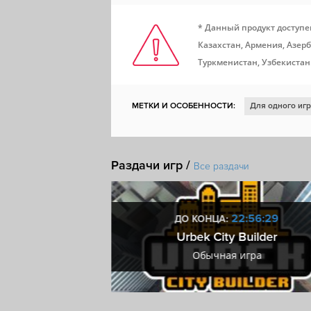
* Данный продукт доступе
Казахстан, Армения, Азерб
Туркменистан, Узбекистан
МЕТКИ И ОСОБЕННОСТИ:
Для одного иг
Для нескольких игроков
Отличный саун
Строительство
Пошаговая
Пошаговая
Раздачи игр /
Все раздачи
Совместная игра по сети
Глобальная стр
Градостроительный симулятор
3:56:29
22:56:29
ДО КОНЦА:
rty!
Urbek City Builder
ра
Обычная игра