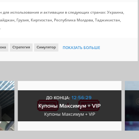
н для использования и активации в следующих странах: Украина,
айджан, Грузия, Киргизстан, Республика Молдова, Таджикистан,
.
рока
Стратегия
Симулятор
ПОКАЗАТЬ БОЛЬШЕ
дтрек
Кооператив
Атмосфера
Тактика
Менеджмент
 стратегия
Война
Поддержка модификаций
атегия
История
4X
Шестиугольная карта
12:56:29
ДО КОНЦА:
Купоны Максимум + VIP
Купоны Максимум + VIP