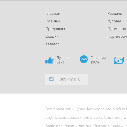
Главная
Раздачи
Новинки
Купоны
Предзаказ
Промокод
Скидки
Партнера
Каталог
Лучшая
Гарантия
цена
100%
ВКОНТАКТЕ
Все права защищены. Копирование любых ма
другие материалы являются собственность
Battle.net, Origin и другие. Выгодно, надежн