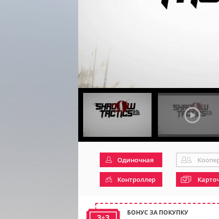
Одиночная
Коопе
Контроллер
Карто
БОНУС ЗА ПОКУПКУ
3+3