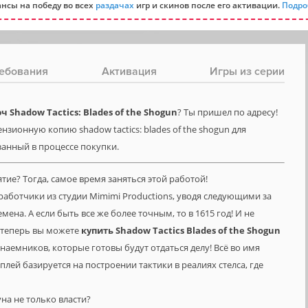
нсы на победу во всех
раздачах
игр и скинов после его активации.
Подро
ебования
Активация
Игры из серии
Shadow Tactics: Blades of the Shogun
? Ты пришел по адресу!
нзионную копию shadow tactics: blades of the shogun для
азанный в процессе покупки.
тие? Тогда, самое время заняться этой работой!
работчики из студии Mimimi Productions, уводя следующими за
мена. А если быть все же более точным, то в 1615 год! И не
И теперь вы можете
купить
Shadow
Tactics
Blades
of
the
Shogun
аемников, которые готовы будут отдаться делу! Всё во имя
лей базируется на построении тактики в реалиях стелса, где
уна не только власти?