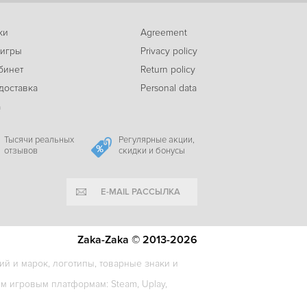
ки
Agreement
-68%
 игры
Privacy policy
589
Total War : Attila
c
бинет
Return policy
доставка
Personal data
а
-65%
239
Men of War: Assault Squad 2 - Deluxe Edition
c
Тысячи реальных
Регулярные акции,
отзывов
скидки и бонусы
E-MAIL РАССЫЛКА
-59%
347
Commandos Pack
c
Zaka-Zaka © 2013-2026
й и марок, логотипы, товарные знаки и
-29%
 игровым платформам: Steam, Uplay,
389
Bootleg Steamer
c