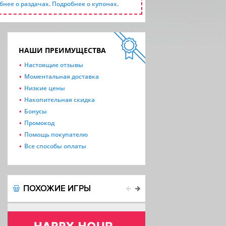
бнее о раздачах
.
Подробнее о купонах
.
НАШИ ПРЕИМУЩЕСТВА
Настоящие отзывы
Моментальная доставка
Низкие цены
Накопительная скидка
Бонусы
Промокод
Помощь покупателю
Все способы оплаты
ПОХОЖИЕ ИГРЫ