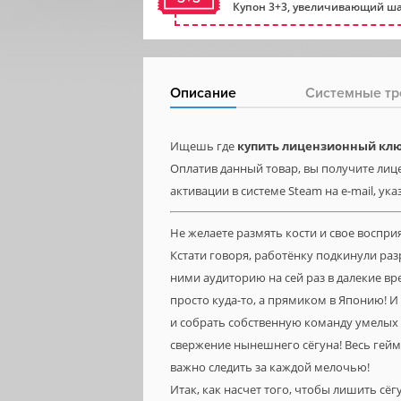
Купон 3+3, увеличивающий ша
Описание
Системные тр
Ищешь где
купить лицензионный ключ 
Оплатив данный товар, вы получите лице
активации в системе Steam на e-mail, ук
Не желаете размять кости и свое восприя
Кстати говоря, работёнку подкинули раз
ними аудиторию на сей раз в далекие вре
просто куда-то, а прямиком в Японию! 
и собрать собственную команду умелых н
свержение нынешнего сёгуна! Весь геймп
важно следить за каждой мелочью!
Итак, как насчет того, чтобы лишить сёг