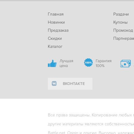
Главная
Раздачи
Новинки
Купоны
Предзаказ
Промокод
Скидки
Партнера
Каталог
Лучшая
Гарантия
цена
100%
ВКОНТАКТЕ
Все права защищены. Копирование любых ма
другие материалы являются собственность
Battle.net, Origin и другие. Выгодно, надежн