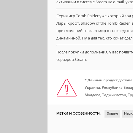
активации в системе Steam на e-mail, ук
Серия игр Tomb Raider уже который год
Лары Крофт. Shadow of the Tomb Raider,
приключений спасает мир от последстви
динамичной. Ну а для тех, кто хочет сде
После покупки дополнения, у вас появи
серверов Steam.
* Данный продукт доступе
Украина, Республика Белар
Молдова, Таджикистан, Ту
МЕТКИ И ОСОБЕННОСТИ:
Экшен
Наси
Женщина-протагонист
DLC
Steam Clo