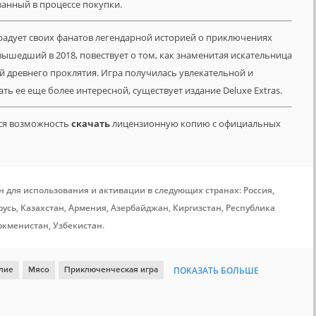
азанный в процессе покупки.
 радует своих фанатов легендарной историей о приключениях
 вышедший в 2018, повествует о том, как знаменитая искательница
й древнего проклятия. Игра получилась увлекательной и
лать ее еще более интересной, существует издание Deluxe Extras.
тся возможность
скачать
лицензионную копию с официальных
н для использования и активации в следующих странах: Россия,
усь, Казахстан, Армения, Азербайджан, Киргизстан, Республика
ркменистан, Узбекистан.
лие
Мясо
Приключенческая игра
ПОКАЗАТЬ БОЛЬШЕ
ud