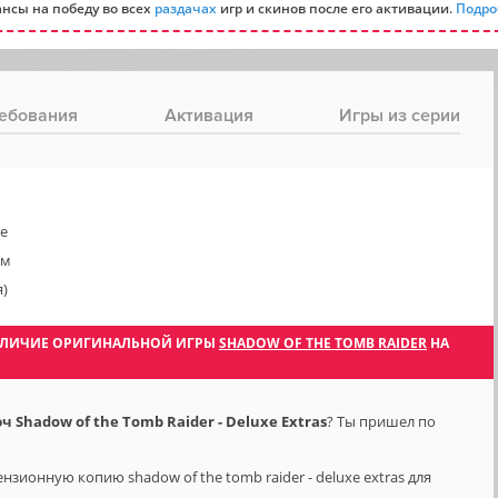
нсы на победу во всех
раздачах
игр и скинов после его активации.
Подро
ебования
Активация
Игры из серии
е
юм
я)
 НАЛИЧИЕ ОРИГИНАЛЬНОЙ ИГРЫ
SHADOW OF THE TOMB RAIDER
НА
Ч
Shadow of the Tomb Raider - Deluxe Extras
? Ты пришел по
зионную копию shadow of the tomb raider - deluxe extras для