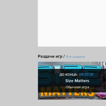
Раздачи игр /
Все раздачи
0:37:30
09:37:30
ДО КОНЦА:
 II
Size Matters
ра
Обычная игра