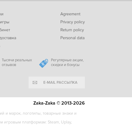
ки
Agreement
 игры
Privacy policy
бинет
Return policy
доставка
Personal data
а
Тысячи реальных
Регулярные акции,
отзывов
скидки и бонусы
E-MAIL РАССЫЛКА
Zaka-Zaka © 2013-2026
й и марок, логотипы, товарные знаки и
 игровым платформам: Steam, Uplay,