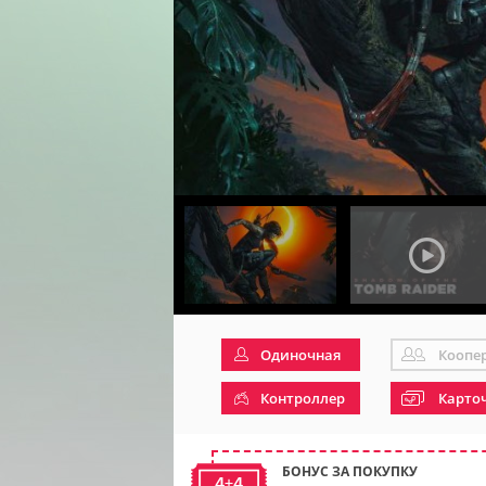
Одиночная
Коопе
Контроллер
Карто
БОНУС ЗА ПОКУПКУ
4+4