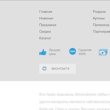
Главная
Раздачи
Новинки
Купоны
Предзаказ
Промокод
Скидки
Партнера
Каталог
Лучшая
Гарантия
цена
100%
ВКОНТАКТЕ
Все права защищены. Копирование любых ма
другие материалы являются собственность
Battle.net, Origin и другие. Выгодно, надежн