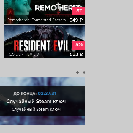
-9%
549
Remothered: Tormented Fathers Deluxe Edition
c
-82%
533
RESIDENT EVIL 3
c
02:37:30
ДО КОНЦА:
ДО КОН
Случайный Steam ключ
So
Случайный Steam ключ
V