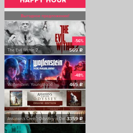
Выгодное предложение!
-56%
569
The Evil Within 2
c
-48%
465
Wolfenstein: Youngblood
c
3359
Assassin's Creed Odyssey – Deluxe Edition
c