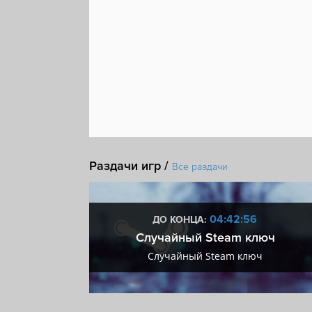
Раздачи игр /
Все раздачи
:56
04:42:56
ДО КОНЦА:
 + VIP
Случайный Steam ключ
+ VIP
Случайный Steam ключ