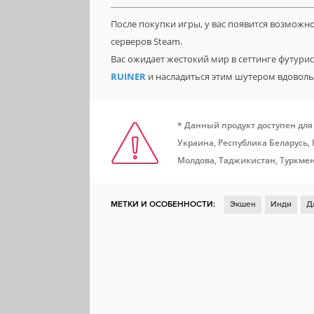
После покупки игры, у вас появится возможн
серверов Steam.
Вас ожидает жестокий мир в сеттинге футури
RUINER
и насладиться этим шутером вдоволь
* Данный продукт доступен для
Украина, Республика Беларусь,
Молдова, Таджикистан, Туркмен
МЕТКИ И ОСОБЕННОСТИ:
Экшен
Инди
Д
Стратегия
Ролевая игра
Открытый мир
Ролевой экшен
Стелс
Вид сверху
Слэш
Пост-апокалипсис
Ассассины
Steam Cloud