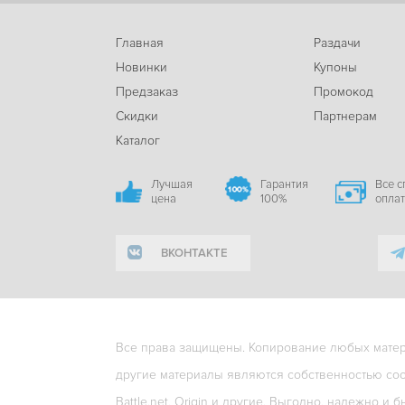
Главная
Раздачи
Новинки
Купоны
Предзаказ
Промокод
Скидки
Партнерам
Каталог
Лучшая
Гарантия
Все 
цена
100%
опла
ВКОНТАКТЕ
Все права защищены. Копирование любых матери
другие материалы являются собственностью соо
Battle.net, Origin и другие. Выгодно, надежно и б