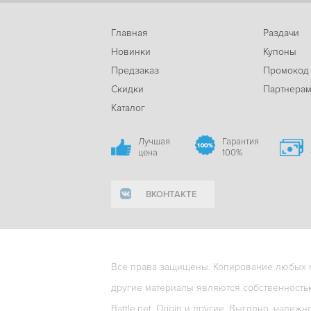
Главная
Раздачи
Новинки
Купоны
Предзаказ
Промокод
Скидки
Партнера
Каталог
Лучшая
Гарантия
цена
100%
ВКОНТАКТЕ
Все права защищены. Копирование любых ма
другие материалы являются собственность
Battle.net, Origin и другие. Выгодно, надежн