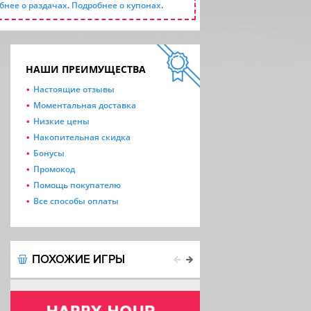
бнее о раздачах
.
Подробнее о купонах
.
НАШИ ПРЕИМУЩЕСТВА
Настоящие отзывы
Моментальная доставка
Низкие цены
Накопительная скидка
Бонусы
Промокод
Помощь покупателю
Все способы оплаты
ПОХОЖИЕ ИГРЫ