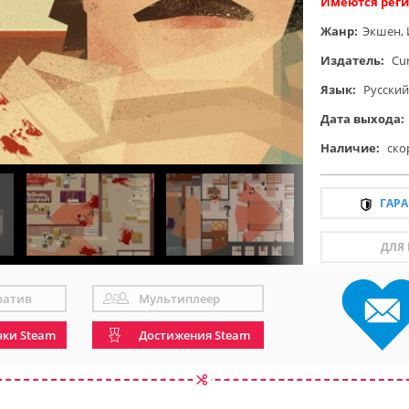
Имеются реги
Жанр:
Экшен
,
Издатель:
Cur
Язык:
Русский
Дата выхода:
Наличие:
ско
ГАР
ДЛЯ
ратив
Мультиплеер
чки Steam
Достижения Steam