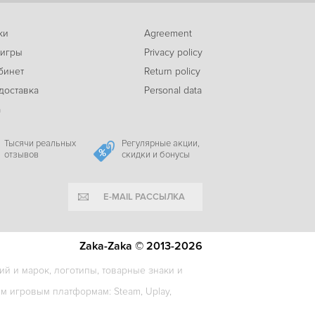
ки
Agreement
 игры
Privacy policy
бинет
Return policy
доставка
Personal data
а
Тысячи реальных
Регулярные акции,
отзывов
скидки и бонусы
E-MAIL РАССЫЛКА
Zaka-Zaka © 2013-2026
й и марок, логотипы, товарные знаки и
 игровым платформам: Steam, Uplay,