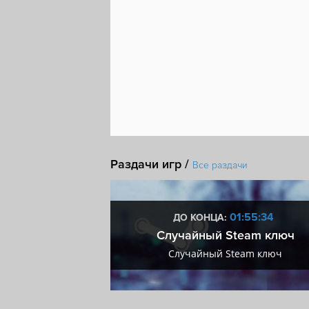
Раздачи игр /
Все раздачи
8:55:33
01:55:33
ДО КОНЦА:
мум + VIP
Случайный Steam ключ
мум + VIP
Случайный Steam ключ