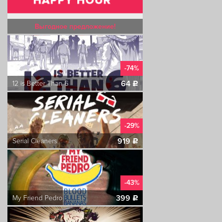
Выгодное предложение!
-74%
64
12 is Better Than 6
c
-29%
919
Serial Cleaners
c
-43%
399
My Friend Pedro
c