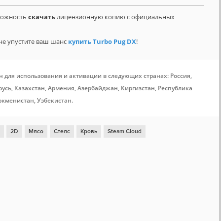
зможность
скачать
лицензионную копию с официальных
не упустите ваш шанс
купить Turbo Pug DX
!
н для использования и активации в следующих странах: Россия,
усь, Казахстан, Армения, Азербайджан, Киргизстан, Республика
ркменистан, Узбекистан.
2D
Мясо
Стелс
Кровь
Steam Cloud