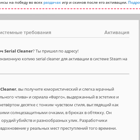
нсы на победу во всех
раздачах
игр и скинов после его активации.
Подро
истемные требования
Активация
 Serial Cleaner
? Ты пришел по адресу!
нзионную копию serial cleaner для активации в системе Steam на
l
Cleaner
, вы получите юмористический и слегка мрачный
ьного чтива» и сериала «Фарго», выдержанный в эстетике и
 четвёртом десятке с тонким чувством стиля, выглядящий как
ьшими солнцезащитными очками, в брюках в обтяжку. Он
, орудий убийств и разнообразных улик. Разработчики
 вдохновение у реальных мест преступлений того времени.