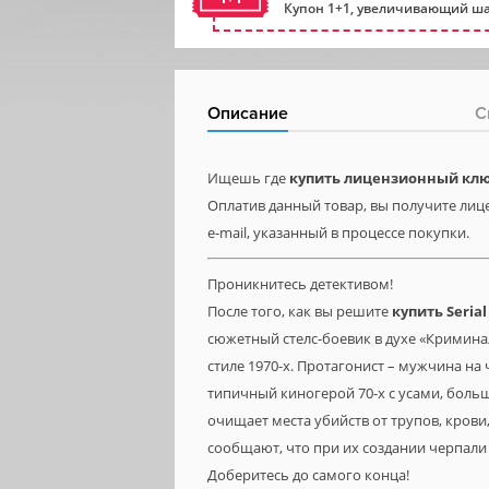
Купон 1+1, увеличивающий ша
Описание
С
Ищешь где
купить лицензионный ключ
Оплатив данный товар, вы получите лице
e-mail, указанный в процессе покупки.
Проникнитесь детективом!
После того, как вы решите
купить
Seria
сюжетный стелс-боевик в духе «Криминал
стиле 1970-х. Протагонист – мужчина на
типичный киногерой 70-х с усами, бол
очищает места убийств от трупов, крови
сообщают, что при их создании черпали
Доберитесь до самого конца!