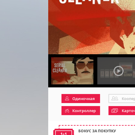
Одиночная
Коопе
Контроллер
Карто
БОНУС ЗА ПОКУПКУ
1+1