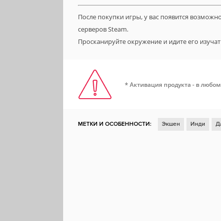
После покупки игры, у вас появится возможн
серверов Steam.
Просканируйте окружение и идите его изуч
* Активация продукта - в любом
МЕТКИ И ОСОБЕННОСТИ:
Экшен
Инди
Д
Стратегия
Казуальная игра
Для нескольких
Смешная
Песочница
Платформер
Для 
Поддержка модификаций
Education
Мастер