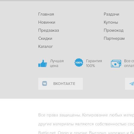
Главная
Раздачи
Новинки
Купоны
Предзаказ
Промокод
Скидки
Партнерам
Каталог
Лучшая
Гарантия
Все 
цена
100%
опла
ВКОНТАКТЕ
Все права защищены. Копирование любых матери
другие материалы являются собственностью соо
Battle.net, Origin и другие. Выгодно, надежно и б