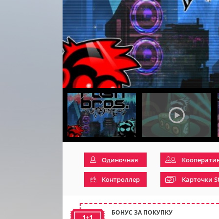
Одиночная
Кооперати
Контроллер
Карточки S
БОНУС ЗА ПОКУПКУ
1+1