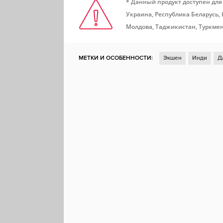
* Данный продукт доступен для
Украина, Республика Беларусь,
Молдова, Таджикистан, Туркмен
МЕТКИ И ОСОБЕННОСТИ:
Экшен
Инди
Д
Для нескольких игроков
2D
Платформер
Совместная локальная игра
Музыка
Раздел
Доски почета Steam