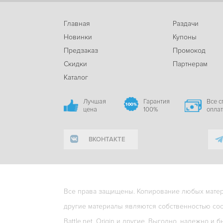
Главная
Раздачи
Новинки
Купоны
Предзаказ
Промокод
Скидки
Партнерам
Каталог
Лучшая
Гарантия
Все 
цена
100%
опла
ВКОНТАКТЕ
Все права защищены. Копирование любых матери
другие материалы являются собственностью соо
Battle.net, Origin и другие. Выгодно, надежно и б