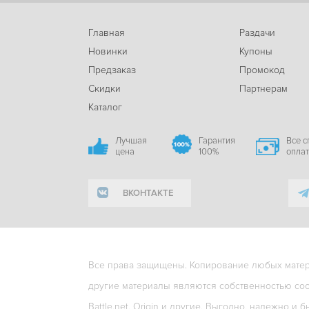
Главная
Раздачи
Новинки
Купоны
Предзаказ
Промокод
Скидки
Партнерам
Каталог
Лучшая
Гарантия
Все 
цена
100%
опла
ВКОНТАКТЕ
Все права защищены. Копирование любых матери
другие материалы являются собственностью соо
Battle.net, Origin и другие. Выгодно, надежно и б