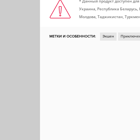
* Данный продукт доступен для
Украина, Республика Беларусь,
Молдова, Таджикистан, Туркмен
МЕТКИ И ОСОБЕННОСТИ:
Экшен
Приключе
Песочница
Пиксельная графика
Аниме
Затягивающая
Дизайн и иллюстрация
Gam
Программное обеспечение
Публикация в сет