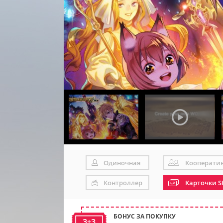
Одиночная
Кооперати
Контроллер
Карточки S
БОНУС ЗА ПОКУПКУ
3+3