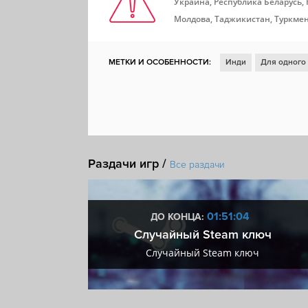
Украина, Республика Беларусь,
Молдова, Таджикистан, Туркмен
МЕТКИ И ОСОБЕННОСТИ:
Инди
Для одного
Глубокий сюжет
Отличный саундтрек
От п
Сложная
Насилие
Ретро
Тайна
Симу
Нелинейность
Морские бои
Раздачи игр /
Все раздачи
:03
01:51:03
ДО КОНЦА:
 + VIP
Случайный Steam ключ
+ VIP
Случайный Steam ключ