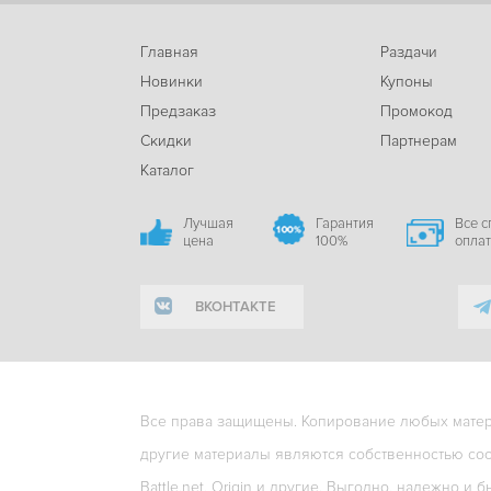
Главная
Раздачи
Новинки
Купоны
Предзаказ
Промокод
Скидки
Партнерам
Каталог
Лучшая
Гарантия
Все 
цена
100%
опла
ВКОНТАКТЕ
Все права защищены. Копирование любых матери
другие материалы являются собственностью соо
Battle.net, Origin и другие. Выгодно, надежно и б