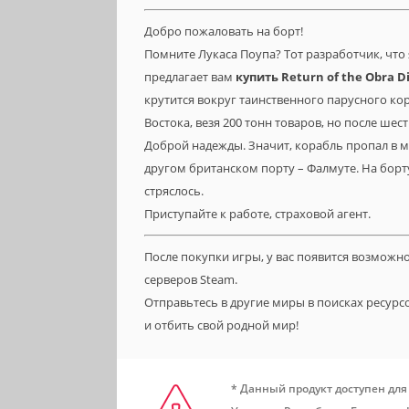
Добро пожаловать на борт!
Помните Лукаса Поупа? Тот разработчик, что я
предлагает вам
купить
Return
of
the
Obra
D
крутится вокруг таинственного парусного кор
Востока, везя 200 тонн товаров, но после шес
Доброй надежды. Значит, корабль пропал в мо
другом британском порту – Фалмуте. На борту
стряслось.
Приступайте к работе, страховой агент.
После покупки игры, у вас появится возможн
серверов Steam.
Отправьтесь в другие миры в поисках ресур
и отбить свой родной мир!
* Данный продукт доступен для