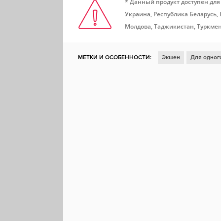
* Данный продукт доступен для
Украина, Республика Беларусь,
Молдова, Таджикистан, Туркмен
МЕТКИ И ОСОБЕННОСТИ:
Экшен
Для одног
Для нескольких игроков
Ролевая игра
Коо
Хоррор
Мясо
Контроллер
Приключенче
Шутер от третьего лица
Игрок против ИИ
П