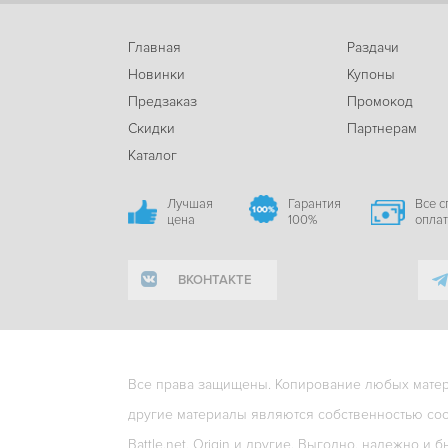
Главная
Раздачи
Новинки
Купоны
Предзаказ
Промокод
Скидки
Партнерам
Каталог
Лучшая
Гарантия
Все 
цена
100%
опла
ВКОНТАКТЕ
Все права защищены. Копирование любых матери
другие материалы являются собственностью соо
Battle.net, Origin и другие. Выгодно, надежно и б