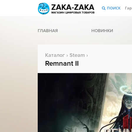
ПОИСК
Гар
ГЛАВНАЯ
НОВИНКИ
Каталог
›
Steam
›
Remnant II