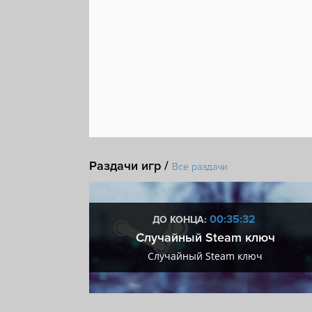
Раздачи игр /
Все раздачи
:31
00:35:31
ДО КОНЦА:
 + VIP
Случайный Steam ключ
+ VIP
Случайный Steam ключ