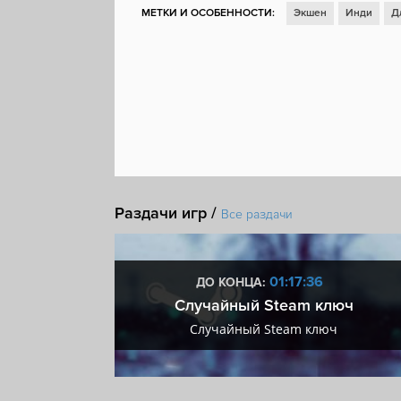
МЕТКИ И ОСОБЕННОСТИ:
Экшен
Инди
Д
Ролевая игра
Цветастая
Ролевой экшен
Упрощённый рогалик
Киберпанк
Экшен-ро
По комиксу
Псевдотрехмерность
Традицио
Раздачи игр /
Все раздачи
35
01:17:35
ДО КОНЦА:
 + VIP
Случайный Steam ключ
+ VIP
Случайный Steam ключ