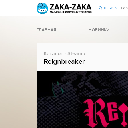
ПОИСК
Гар
ГЛАВНАЯ
НОВИНКИ
Каталог
›
Steam
›
Reignbreaker