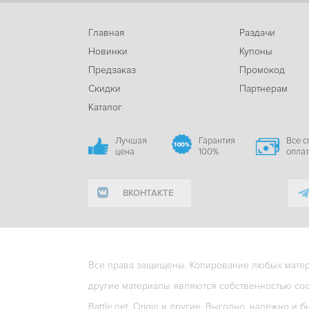
Главная
Раздачи
Новинки
Купоны
Предзаказ
Промокод
Скидки
Партнерам
Каталог
Лучшая
Гарантия
Все 
цена
100%
опла
ВКОНТАКТЕ
Все права защищены. Копирование любых матери
другие материалы являются собственностью соо
Battle.net, Origin и другие. Выгодно, надежно и б