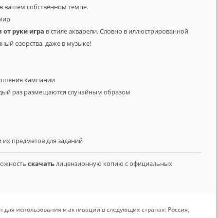
 в вашем собственном темпе.
мир
 от руки игра
в стиле акварели. Словно в иллюстрированной
лный озорства, даже в музыке!
вершения кампании
ждый раз размещаются случайным образом
 их предметов для заданий
зможность
скачать
лицензионную копию с официальных
н для использования и активации в следующих странах: Россия,