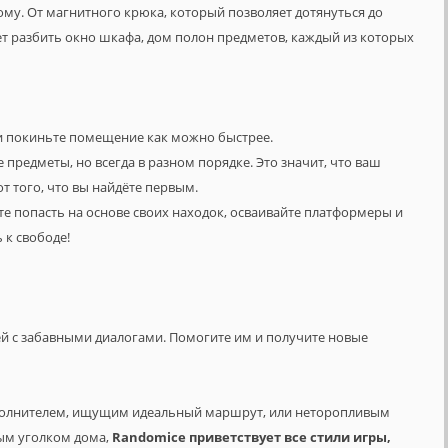
ому. От магнитного крюка, который позволяет дотянуться до
ет разбить окно шкафа, дом полон предметов, каждый из которых
и покиньте помещение как можно быстрее.
 предметы, но всегда в разном порядке. Это значит, что ваш
т того, что вы найдёте первым.
те попасть на основе своих находок, осваивайте платформеры и
 к свободе!
й с забавными диалогами. Помогите им и получите новые
исполнителем, ищущим идеальный маршрут, или неторопливым
ым уголком дома,
Randomice приветствует все стили игры,