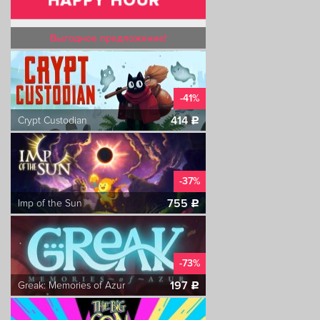
Выгодное предложение!
-41%
414
Crypt Custodian
c
-37%
755
Imp of the Sun
c
-73%
197
Greak: Memories of Azur
c