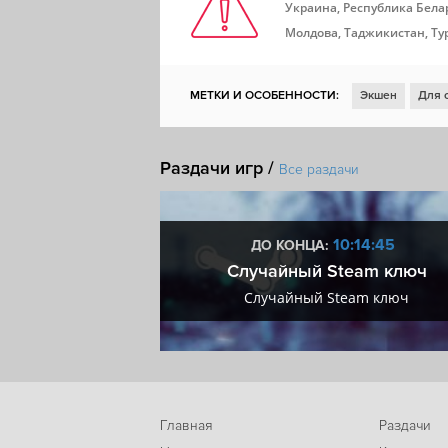
Украина, Республика Белар
Молдова, Таджикистан, Ту
МЕТКИ И ОСОБЕННОСТИ:
Экшен
Для 
Глубокий сюжет
2D
Смешная
Пла
Раздачи игр /
Приключенческий экшен
Стилизация
Все раздачи
Рисованная графика
Метроидвания
7:14:45
10:14:45
ДО КОНЦА:
мум + VIP
Случайный Steam ключ
мум + VIP
Случайный Steam ключ
Главная
Раздачи