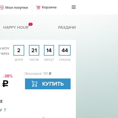
Корзина
Мои покупки
!
HAPPY HOUR
РАЗДАЧИ
А ИГРУ
2
21
14
44
 ЧЕРЕЗ
дней
часов
минут
секунд
Экономия: 191
c
-38%
9
c
КУПИТЬ
?