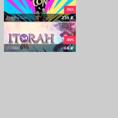
-56%
239
The Big Con
c
-89%
66
ITORAH
c
-38%
1104
Ultros Deluxe Edition
c
-11%
627
Mail Time
c