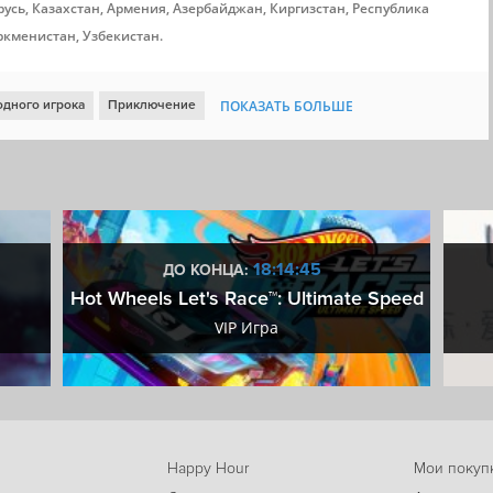
усь, Казахстан, Армения, Азербайджан, Киргизстан, Республика
ркменистан, Узбекистан.
одного игрока
Приключение
ПОКАЗАТЬ БОЛЬШЕ
тформер
Цветастая
Исследования
Юмор
Милая
Процедурная генерация
Головоломка-платформер
Нелинейная
Рогалик-метроидвания
Steam Cloud
18:14:45
ДО КОНЦА:
Hot Wheels Let's Race™: Ultimate Speed
VIP Игра
Happy Hour
Мои покуп