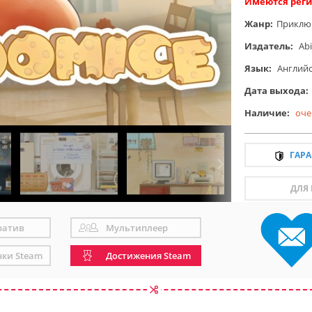
Имеются реги
Жанр:
Приклю
Издатель:
Abi
Язык:
Англий
Дата выхода:
Наличие:
оче
ГАР
ДЛЯ
ратив
Мультиплеер
чки Steam
Достижения Steam