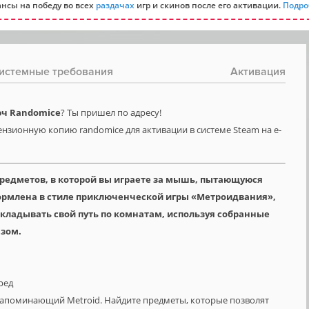
нсы на победу во всех
раздачах
игр и скинов после его активации.
Подро
истемные требования
Активация
юч Randomice
? Ты пришел по адресу!
ензионную копию randomice для активации в системе Steam на e-
предметов, в которой вы играете за мышь, пытающуюся
формлена в стиле приключенческой игры «Метроидвания»,
окладывать свой путь по комнатам, используя собранные
зом.
ред
напоминающий Metroid. Найдите предметы, которые позволят