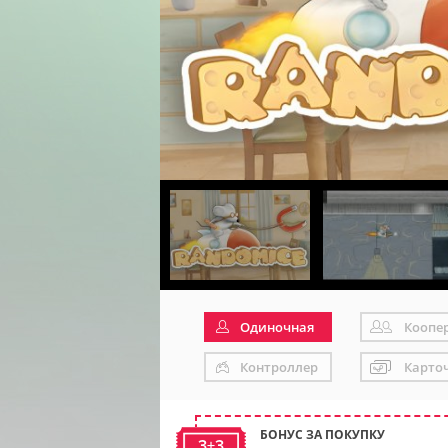
Одиночная
Коопе
Контроллер
Карто
БОНУС ЗА ПОКУПКУ
3+3