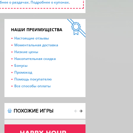
бнее о раздачах
.
Подробнее о купонах
.
НАШИ ПРЕИМУЩЕСТВА
Настоящие отзывы
Моментальная доставка
Низкие цены
Накопительная скидка
Бонусы
Промокод
Помощь покупателю
Все способы оплаты
ПОХОЖИЕ ИГРЫ