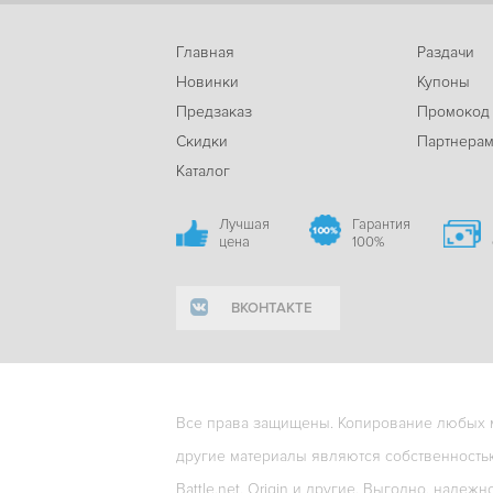
Главная
Раздачи
Новинки
Купоны
Предзаказ
Промокод
Скидки
Партнера
Каталог
Лучшая
Гарантия
цена
100%
ВКОНТАКТЕ
Все права защищены. Копирование любых ма
другие материалы являются собственность
Battle.net, Origin и другие. Выгодно, надежн