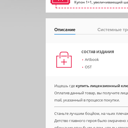
Купон 1+1, увеличивающий ша
Описание
Системные тр
СОСТАВ ИЗДАНИЯ
Artbook
OST
Ищешь где
купить лицензионный клю
Оплатив данный товар, вы получите лице
mail, указанный в процессе покупки.
Станьте лучшим боцйом, на чьих плечах 
Детство главного героя было омрачено 
обещание отцу было о том, что вы спосо