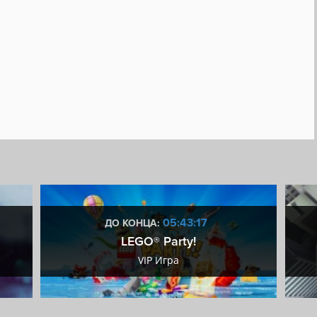
ями
Мультипликация
Файтинг
90-е
Тайм-менеджмент
тся субтитры
Steam Cloud
05:43:16
ДО КОНЦА:
LEGO® Party!
VIP Игра