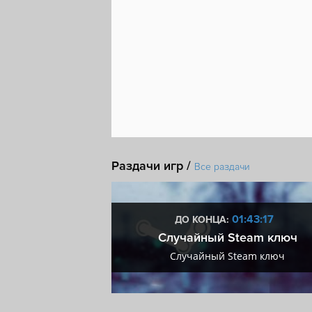
Спортивная игра
Решения с последстви
Beat 'em up
2D-файтинг
Бокс
Имею
Раздачи игр /
Все раздачи
4:43:16
01:43:16
ДО КОНЦА:
мум + VIP
Случайный Steam ключ
мум + VIP
Случайный Steam ключ