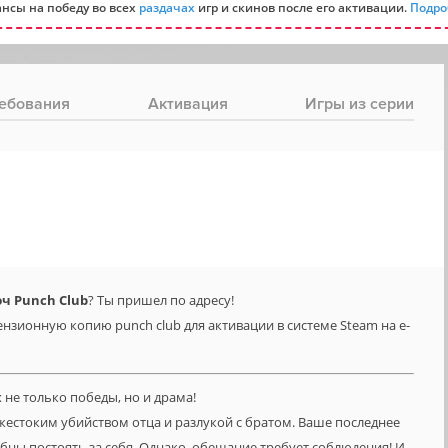
нсы на победу во всех
раздачах
игр и скинов после его активации.
Подро
ебования
Активация
Игры из серии
ч Punch Club
? Ты пришел по адресу!
нзионную копию punch club для активации в системе Steam на e-
не только победы, но и драма!
жестоким убийством отца и разлукой с братом. Ваше последнее
бны постоять за себя. Однако, обещание требует соблюдения! И