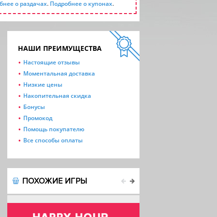
бнее о раздачах
.
Подробнее о купонах
.
НАШИ ПРЕИМУЩЕСТВА
Настоящие отзывы
Моментальная доставка
Низкие цены
Накопительная скидка
Бонусы
Промокод
Помощь покупателю
Все способы оплаты
ПОХОЖИЕ ИГРЫ