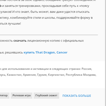
b
и заняться тренировками, прокладывая себе путь к «поясу
аков! И кто знает, быть может, вам даже удастся отыскать
тактику, комбинируйте стили и школы, поддерживайте форму в
таться лучшим!
зможность
скачать
лицензионную копию с официальных
мьи, решившись
купить That Dragon, Cancer
н для использования и активации в следующих странах: Россия,
усь, Казахстан, Армения, Грузия, Киргизстан, Республика Молдова,
лятор
Ролевая игра
Глубокий сюжет
ПОКАЗАТЬ БОЛЬШЕ
ьная графика
Менеджмент
Аркада
Ретро