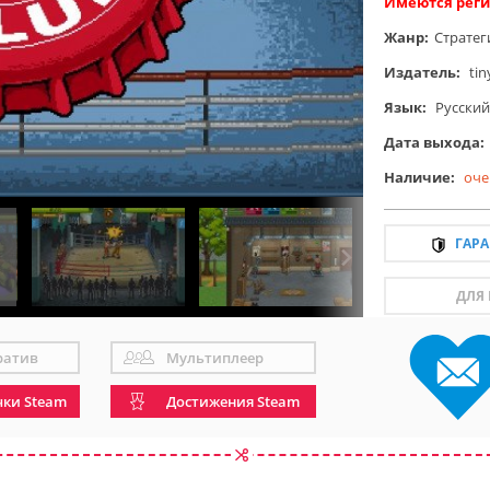
Имеются реги
Жанр:
Стратег
Издатель:
tin
Язык:
Русский
Дата выхода:
Наличие:
оче
ГАР
ДЛЯ
ратив
Мультиплеер
чки Steam
Достижения Steam