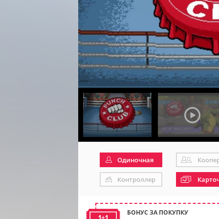
Одиночная
Коопе
Контроллер
Карто
БОНУС ЗА ПОКУПКУ
1+1