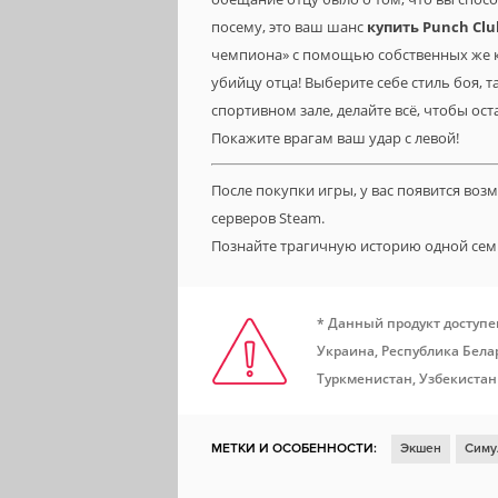
посему, это ваш шанс
купить
Punch
Clu
чемпиона» с помощью собственных же кул
убийцу отца! Выберите себе стиль боя, 
спортивном зале, делайте всё, чтобы ос
Покажите врагам ваш удар с левой!
После покупки игры, у вас появится во
серверов Steam.
Познайте трагичную историю одной се
* Данный продукт доступе
Украина, Республика Белар
Туркменистан, Узбекистан
МЕТКИ И ОСОБЕННОСТИ:
Экшен
Симу
2D
Атмосферная
Смешная
Пиксел