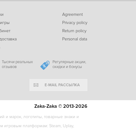
ки
Agreement
-71%
 игры
Privacy policy
449
Nickelodeon All-Star Brawl 2
c
бинет
Return policy
доставка
Personal data
а
-87%
153
Captain Tsubasa: Rise of New Champions
c
Тысячи реальных
Регулярные акции,
отзывов
скидки и бонусы
E-MAIL РАССЫЛКА
-84%
89
Do Not Feed the Monkeys
c
Zaka-Zaka © 2013-2026
й и марок, логотипы, товарные знаки и
-82%
 игровым платформам: Steam, Uplay,
85
Pixel Cafe
c