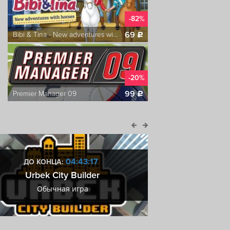
-82%
69
Bibi & Tina - New adventures with horses
c
-20%
99
Premier Manager 09
c
-70%
163
Dynopunk
c
04:43:16
ДО КОНЦА:
ДО КОН
Urbek City Builder
Купоны М
Обычная игра
Купоны М
-24%
289
SOL DIVIDE
c