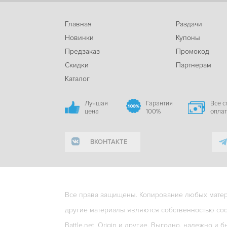
Главная
Раздачи
Новинки
Купоны
Предзаказ
Промокод
Скидки
Партнерам
Каталог
Лучшая
Гарантия
Все 
цена
100%
опла
ВКОНТАКТЕ
Все права защищены. Копирование любых матери
другие материалы являются собственностью соо
Battle.net, Origin и другие. Выгодно, надежно и б