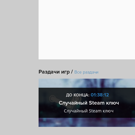
Мультипликация
Можно приостановить
Гр
Статистика
Раздачи игр /
Все раздачи
:12
01:38:12
ДО КОНЦА:
 + VIP
Случайный Steam ключ
+ VIP
Случайный Steam ключ