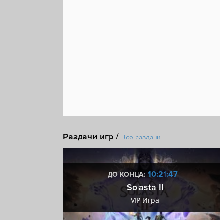
Раздачи игр /
Все раздачи
:46
10:21:46
ДО КОНЦА:
 ключ
Solasta II
ключ
VIP Игра