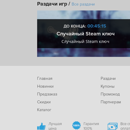
Раздачи игр /
Все раздачи
:14
00:45:14
ДО КОНЦА:
 + VIP
Случайный Steam ключ
+ VIP
Случайный Steam ключ
Главная
Раздачи
Новинки
Купоны
Предзаказ
Промокод
Скидки
Партнерам
Каталог
Лучшая
Гарантия
Все 
цена
100%
опла