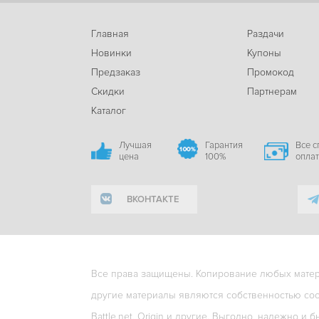
Главная
Раздачи
Новинки
Купоны
Предзаказ
Промокод
Скидки
Партнерам
Каталог
Лучшая
Гарантия
Все 
цена
100%
опла
ВКОНТАКТЕ
Все права защищены. Копирование любых матери
другие материалы являются собственностью соо
Battle.net, Origin и другие. Выгодно, надежно и б