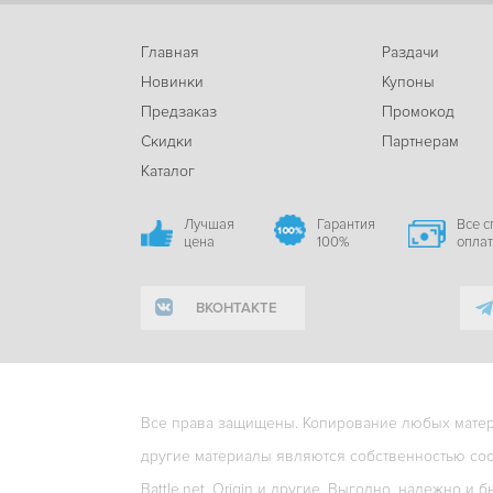
Главная
Раздачи
Новинки
Купоны
Предзаказ
Промокод
Скидки
Партнерам
Каталог
Лучшая
Гарантия
Все 
цена
100%
опла
ВКОНТАКТЕ
Все права защищены. Копирование любых матери
другие материалы являются собственностью соо
Battle.net, Origin и другие. Выгодно, надежно и б