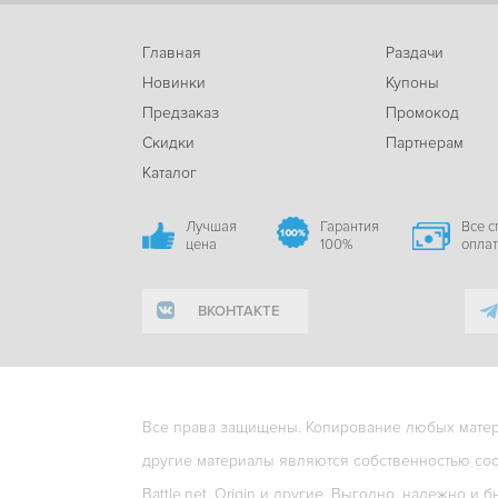
Главная
Раздачи
Новинки
Купоны
Предзаказ
Промокод
Скидки
Партнерам
Каталог
Лучшая
Гарантия
Все 
цена
100%
опла
ВКОНТАКТЕ
Все права защищены. Копирование любых матери
другие материалы являются собственностью соо
Battle.net, Origin и другие. Выгодно, надежно и б