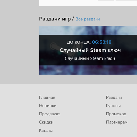
Кооператив
От первого лица
Шутер
Шут
Раздачи игр /
Кастомизация оружия
DLC
Все раздачи
:17
06:53:17
ДО КОНЦА:
 + VIP
Случайный Steam ключ
+ VIP
Случайный Steam ключ
Главная
Раздачи
Новинки
Купоны
Предзаказ
Промокод
Скидки
Партнерам
Каталог