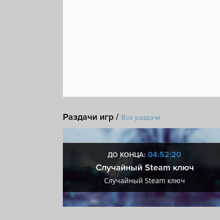
Раздачи игр /
Все раздачи
:19
04:52:19
ДО КОНЦА:
 + VIP
Случайный Steam ключ
+ VIP
Случайный Steam ключ