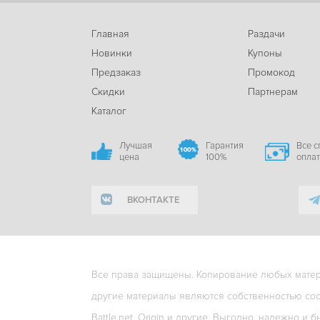
Главная
Раздачи
Новинки
Купоны
Предзаказ
Промокод
Скидки
Партнерам
Каталог
Лучшая
Гарантия
Все 
цена
100%
опла
ВКОНТАКТЕ
Все права защищены. Копирование любых матери
другие материалы являются собственностью соо
Battle.net, Origin и другие. Выгодно, надежно и б