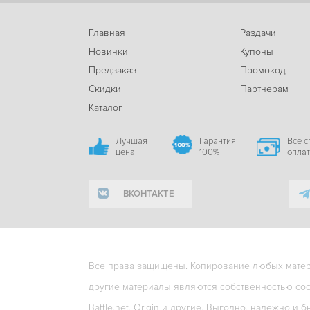
Главная
Раздачи
Новинки
Купоны
Предзаказ
Промокод
Скидки
Партнерам
Каталог
Лучшая
Гарантия
Все 
цена
100%
опла
ВКОНТАКТЕ
Все права защищены. Копирование любых матери
другие материалы являются собственностью соо
Battle.net, Origin и другие. Выгодно, надежно и б