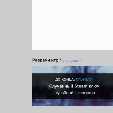
Раздачи игр /
Все раздачи
:16
04:46:16
ДО КОНЦА:
 + VIP
Случайный Steam ключ
+ VIP
Случайный Steam ключ