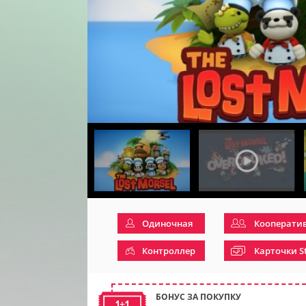
Одиночная
Кооперати
Контроллер
Карточки S
БОНУС ЗА ПОКУПКУ
1+1