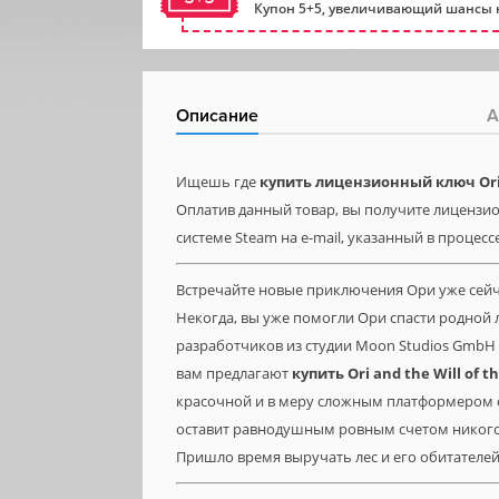
Купон 5+5, увеличивающий шансы н
Описание
А
Ищешь где
купить лицензионный ключ Ori a
Оплатив данный товар, вы получите лицензионн
системе Steam на e-mail, указанный в процесс
Встречайте новые приключения Ори уже сейч
Некогда, вы уже помогли Ори спасти родной 
разработчиков из студии Moon Studios GmbH с
вам предлагают
купить
Ori
and
the
Will
of
t
красочной и в меру сложным платформером
оставит равнодушным ровным счетом никого
Пришло время выручать лес и его обитателе