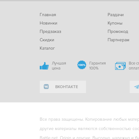
Главная
Раздачи
Новинки
Купоны
Предзаказ
Промокод
Скидки
Партнерам
Каталог
Лучшая
Гарантия
Все 
цена
100%
опла
ВКОНТАКТЕ
Все права защищены. Копирование любых матери
другие материалы являются собственностью соо
Battle.net, Origin и другие. Выгодно, надежно и б