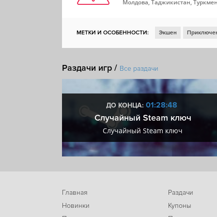
Молдова, Таджикистан, Туркмен
МЕТКИ И ОСОБЕННОСТИ:
Экшен
Приключе
Раздачи игр /
Все раздачи
:47
01:28:47
ДО КОНЦА:
 + VIP
Случайный Steam ключ
+ VIP
Случайный Steam ключ
Главная
Раздачи
Новинки
Купоны