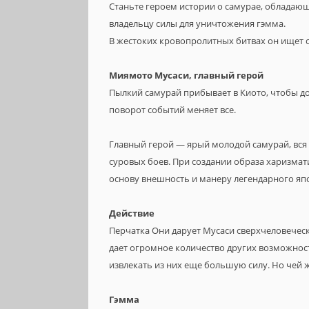
Станьте героем истории о самурае, облада
владельцу силы для уничтожения гэмма.
В жестоких кровопролитных битвах он ищет с
Миямото Мусаси, главный герой
Пылкий самурай прибывает в Киото, чтобы до
поворот событий меняет все.
Главный герой — ярый молодой самурай, вся 
суровых боев. При создании образа харизма
основу внешность и манеру легендарного яп
Действие
Перчатка Они дарует Мусаси сверхчеловеческ
дает огромное количество других возможнос
извлекать из них еще большую силу. Но чей ж
Гэмма