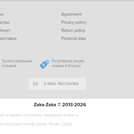
ки
Agreement
-21%
 игры
Privacy policy
392
Unusual Findings
c
бинет
Return policy
доставка
Personal data
а
-25%
145
Edgar - Bokbok in Boulzac
c
Тысячи реальных
Регулярные акции,
отзывов
скидки и бонусы
E-MAIL РАССЫЛКА
-92%
59
Chaos on Deponia
c
Zaka-Zaka © 2013-2026
й и марок, логотипы, товарные знаки и
-8%
 игровым платформам: Steam, Uplay,
329
Genesis Noir
c