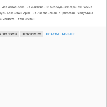
н для использования и активации в следующих странах: Россия,
усь, Казахстан, Армения, Азербайджан, Киргизстан, Республика
ркменистан, Узбекистан.
дного игрока
Приключение
ПОКАЗАТЬ БОЛЬШЕ
я фантастика
Атмосферная
Смешная
Пиксельная графика
я
Космос
Click
Тайна
Рисованная графика
Роботы
и
Управление мышью