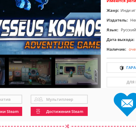
Имеются реги
Жанр:
Инди и
Издатель:
He
Язык:
Русский
Дата выхода:
Наличие:
оче
ГАР
ДЛЯ
ратив
Мультиплеер
чки Steam
Достижения Steam