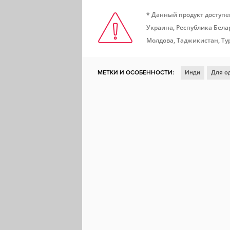
* Данный продукт доступе
Украина, Республика Белар
Молдова, Таджикистан, Ту
МЕТКИ И ОСОБЕННОСТИ:
Инди
Для о
Глубокий сюжет
Головоломка
Научна
Для всей семьи
Юмор
Расслабляюща
Расследования
Путешествия во времен