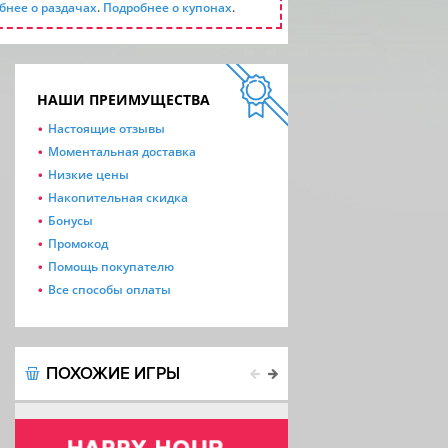
бнее о раздачах
.
Подробнее о купонах
.
НАШИ ПРЕИМУЩЕСТВА
Настоящие отзывы
Моментальная доставка
Низкие цены
Накопительная скидка
Бонусы
Промокод
Помощь покупателю
Все способы оплаты
ПОХОЖИЕ ИГРЫ