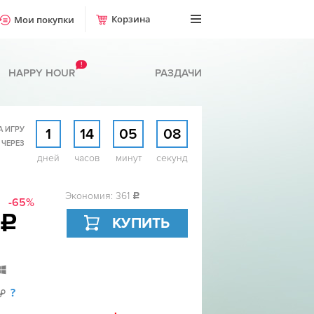
Корзина
Мои покупки
!
HAPPY HOUR
РАЗДАЧИ
А ИГРУ
1
14
05
07
 ЧЕРЕЗ
дней
часов
минут
секунд
Экономия: 361
c
-65%
c
КУПИТЬ
?