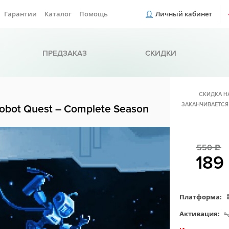
Гарантии
Каталог
Помощь
Личный кабинет
ПРЕДЗАКАЗ
СКИДКИ
СКИДКА Н
ЗАКАНЧИВАЕТСЯ
obot Quest – Complete Season
550
c
189
Платформа:
Активация: