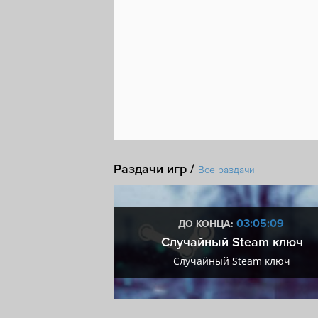
Раздачи игр /
Все раздачи
0:05:08
03:05:08
ДО КОНЦА:
мум + VIP
Случайный Steam ключ
мум + VIP
Случайный Steam ключ