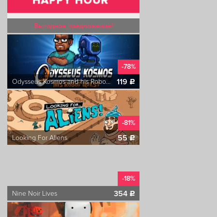
Выгодное предложение!
-78%
119
Odysseus Kosmos and his Robot Quest: Adventure Game
c
-81%
55
Looking For Aliens
c
-18%
354
Nine Noir Lives
c