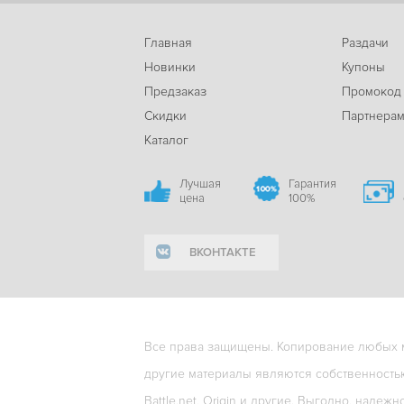
Главная
Раздачи
Новинки
Купоны
Предзаказ
Промокод
Скидки
Партнера
Каталог
Лучшая
Гарантия
цена
100%
ВКОНТАКТЕ
Все права защищены. Копирование любых ма
другие материалы являются собственность
Battle.net, Origin и другие. Выгодно, надежн