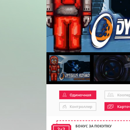
Одиночная
Коопе
Контроллер
Карто
БОНУС ЗА ПОКУПКУ
2+2