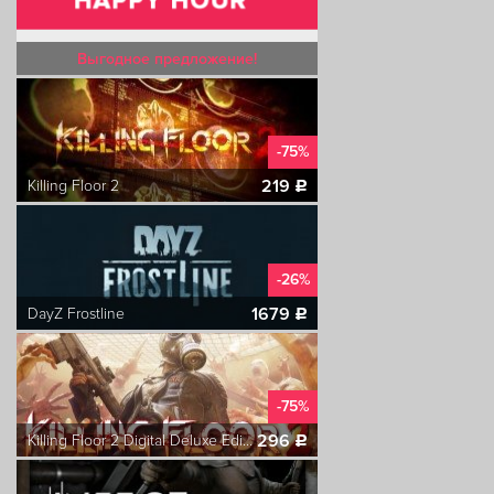
Выгодное предложение!
-75%
219
Killing Floor 2
c
-26%
1679
DayZ Frostline
c
-75%
296
Killing Floor 2 Digital Deluxe Edition
c