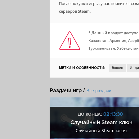
После покупки игры, у вас появится во
серверов Steam.
* Данный продукт доступе
Казахстан, Армения, Азерб
Туркменистан, Узбекистан
МЕТКИ И ОСОБЕННОСТИ:
Экшен
Инди
Кооператив
От первого лица
Шутер
Раздачи игр /
Ранний доступ
Мрачная
Сетевой коо
Все раздачи
Проработанная вселенная
Лутер-шутер
9:13:29
02:13:29
ДО КОНЦА:
мум + VIP
Случайный Steam ключ
мум + VIP
Случайный Steam ключ