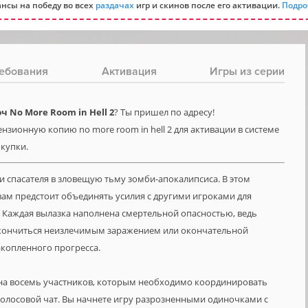
нсы на победу во всех
раздачах
игр и скинов после его активации.
Подро
ебования
Активация
Игры из серии
 No More Room in Hell 2
? Ты пришел по адресу!
нзионную копию no more room in hell 2 для активации в системе
окупки.
оли спасателя в зловещую тьму зомби-апокалипсиса. В этом
ам предстоит объединять усилия с другими игроками для
 Каждая вылазка наполнена смертельной опасностью, ведь
акончиться неизлечимым заражением или окончательной
копленного прогресса.
на восемь участников, которым необходимо координировать
голосовой чат. Вы начнете игру разрозненными одиночками с