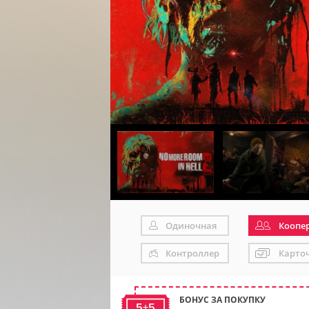
Одиночная
Коопе
Контроллер
Карто
БОНУС ЗА ПОКУПКУ
5+5