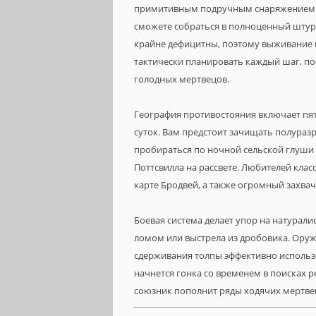
примитивным подручным снаряжением в
сможете собраться в полноценный штурм
крайне дефицитны, поэтому выживание 
тактически планировать каждый шаг, п
голодных мертвецов.
География противостояния включает пя
суток. Вам предстоит зачищать полураз
пробираться по ночной сельской глуши 
Поттсвилла на рассвете. Любителей кла
карте Бродвей, а также огромный захва
Боевая система делает упор на натурал
ломом или выстрела из дробовика. Ору
сдерживания толпы эффективно использо
начнется гонка со временем в поисках 
союзник пополнит ряды ходячих мертве