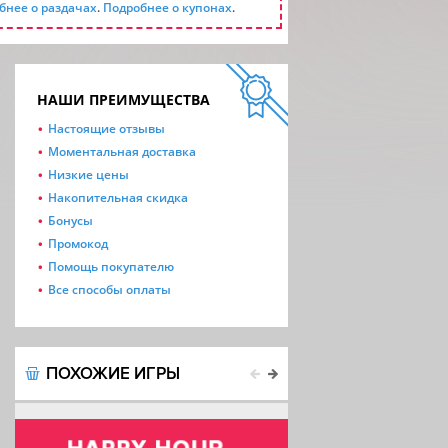
бнее о раздачах
.
Подробнее о купонах
.
НАШИ ПРЕИМУЩЕСТВА
Настоящие отзывы
Моментальная доставка
Низкие цены
Накопительная скидка
Бонусы
Промокод
Помощь покупателю
Все способы оплаты
ПОХОЖИЕ ИГРЫ