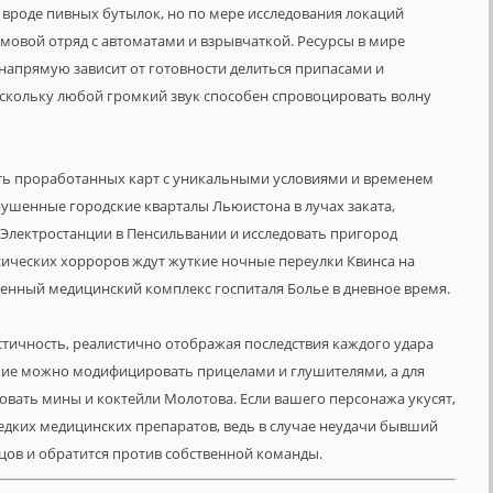
роде пивных бутылок, но по мере исследования локаций
овой отряд с автоматами и взрывчаткой. Ресурсы в мире
напрямую зависит от готовности делиться припасами и
оскольку любой громкий звук способен спровоцировать волну
ть проработанных карт с уникальными условиями и временем
рушенные городские кварталы Льюистона в лучах заката,
Электростанции в Пенсильвании и исследовать пригород
ссических хорроров ждут жуткие ночные переулки Квинса на
ченный медицинский комплекс госпиталя Болье в дневное время.
истичность, реалистично отображая последствия каждого удара
жие можно модифицировать прицелами и глушителями, а для
вать мины и коктейли Молотова. Если вашего персонажа укусят,
редких медицинских препаратов, ведь в случае неудачи бывший
цов и обратится против собственной команды.