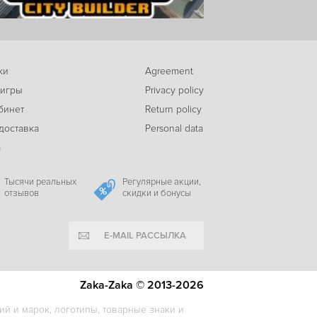
317
Ebola
c
ки
Agreement
 игры
Privacy policy
бинет
Return policy
-63%
доставка
Personal data
147
Forsake: Urban horror
c
а
Тысячи реальных
Регулярные акции,
отзывов
скидки и бонусы
-90%
195
Back 4 Blood
c
E-MAIL РАССЫЛКА
-15%
Zaka-Zaka © 2013-2026
369
Ebola 2
c
й и марок, логотипы, товарные знаки и