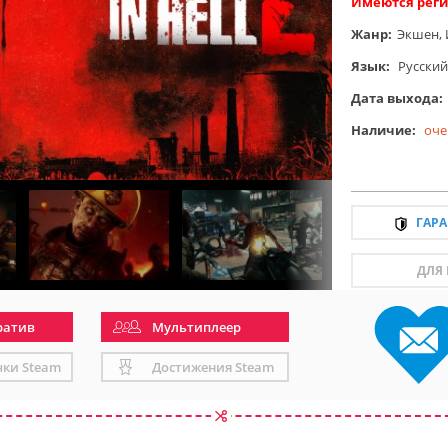
Имеются реги
Жанр:
Экшен
,
Язык:
Русский
Дата выхода:
Наличие:
оче
ГАР
ДЛЯ
ратив
Мультиплеер
чки Steam
Достижения Steam