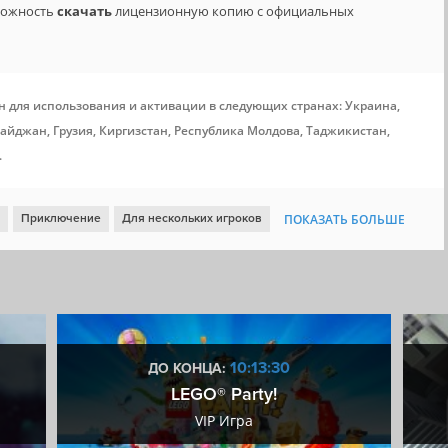
зможность
скачать
лицензионную копию с официальных
н для использования и активации в следующих странах: Украина,
айджан, Грузия, Киргизстан, Республика Молдова, Таджикистан,
.
Приключение
Для нескольких игроков
ПОКАЗАТЬ БОЛЬШЕ
Атмосферная
Хоррор
Выживание
Шутер от первого лица
ператив
Зомби
Хоррор на выживание
Игрок против ИИ
Симулятор эпидемии
10:13:29
ДО КОНЦА:
LEGO® Party!
VIP Игра