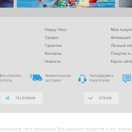
Happy Hour
Мои покуп
Скидка
Активация
Гарантии
Личный ка
м
Контакты
Покупка и 
Новости
Карта сайт
Все способы
Моментальная
Техподдержка
оплаты
доставка
покупателю
TELEGRAM
STEAM
териалов сайта запрещено! Все названия продуктов и игр, компани