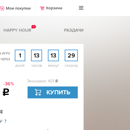
Корзина
Мои покупки
!
HAPPY HOUR
РАЗДАЧИ
А ИГРУ
1
13
13
28
 ЧЕРЕЗ
дней
часов
минут
секунд
Экономия: 401
c
-36%
9
c
КУПИТЬ
?