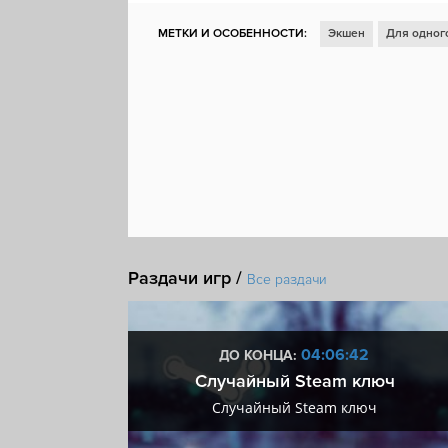
МЕТКИ И ОСОБЕННОСТИ:
Экшен
Для одног
Ролевая игра
От третьего лица
Выживание
Рогалик
Бой
Упрощённый рогалик
Сред
Демоны
Одна жизнь
Steam Cloud
Раздачи игр /
Все раздачи
:41
04:06:41
ДО КОНЦА:
 + VIP
Случайный Steam ключ
+ VIP
Случайный Steam ключ