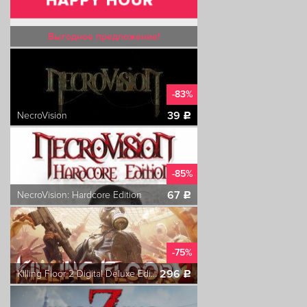
Выгодное предложение!
-83%
39
NecroVision
c
-85%
67
NecroVision: Hardcore Edition
c
-75%
296
Killing Floor 2 Digital Deluxe Edition
c