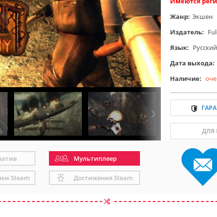
Имеются реги
Жанр:
Экшен
Издатель:
Fu
Язык:
Русский
Дата выхода:
Наличие:
оче
ГАР
ДЛЯ
ратив
Мультиплеер
чки Steam
Достижения Steam