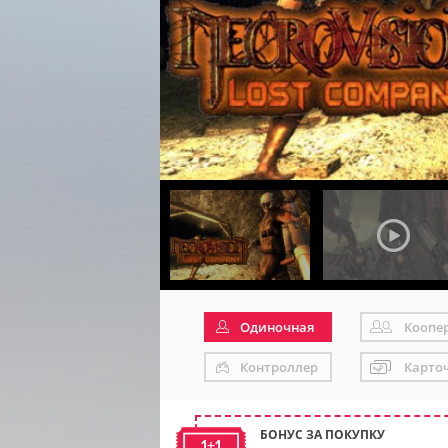
Одиночная
Коопе
Контроллер
Карто
БОНУС ЗА ПОКУПКУ
1+1