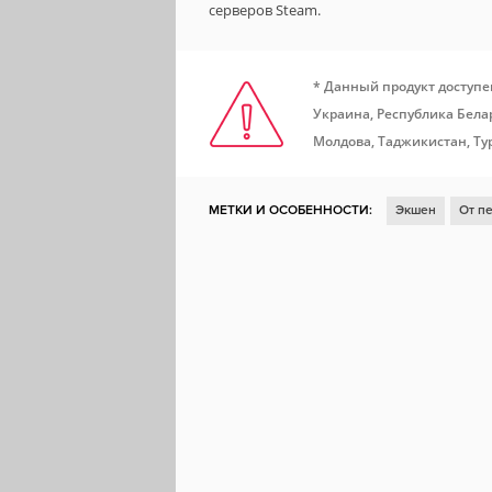
серверов Steam.
* Данный продукт доступе
Украина, Республика Белар
Молдова, Таджикистан, Ту
МЕТКИ И ОСОБЕННОСТИ:
Экшен
От п
Шутер от первого лица
Зомби
Первая