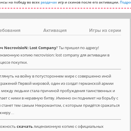
нсы на победу во всех
раздачах
игр и скинов после его активации.
Подро
ебования
Активация
Игры из серии
 NecrovisioN: Lost Company
? Ты пришел по адресу!
нзионную копию necrovision: lost company для активации в
оцессе покупки.
зглянуть на войну в потустороннем мире с совершенно иной
 сражений Первой мировой, один из солдат германской армии
на между людьми стала причиной пробуждения таинственных и
пает с ними в неравную битву. Именно он поднимет на борьбу с
и станет тем самым Некромантом, с которым придётся сражаться
акнеру…
зможность
скачать
лицензионную копию с официальных