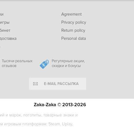
ки
Agreement
 игры
Privacy policy
317
Ebola
c
бинет
Return policy
доставка
Personal data
а
-51%
145
Painkiller Hell & Damnation
c
Тысячи реальных
Регулярные акции,
отзывов
скидки и бонусы
E-MAIL РАССЫЛКА
Zaka-Zaka © 2013-2026
й и марок, логотипы, товарные знаки и
 игровым платформам: Steam, Uplay,