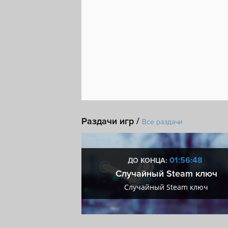
Раздачи игр /
Все раздачи
4:56:47
01:56:47
ДО КОНЦА:
мум + VIP
Случайный Steam ключ
мум + VIP
Случайный Steam ключ