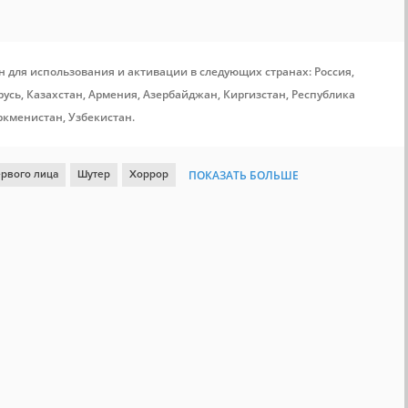
н для использования и активации в следующих странах: Россия,
усь, Казахстан, Армения, Азербайджан, Киргизстан, Республика
ркменистан, Узбекистан.
ервого лица
Шутер
Хоррор
ПОКАЗАТЬ БОЛЬШЕ
 мировая война
Steam Cloud
Включает редактор уровней