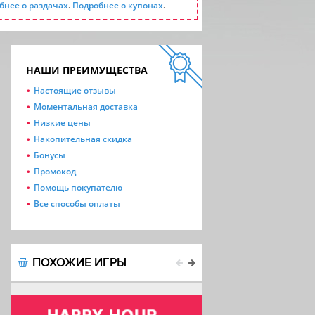
бнее о раздачах
.
Подробнее о купонах
.
НАШИ ПРЕИМУЩЕСТВА
Настоящие отзывы
Моментальная доставка
Низкие цены
Накопительная скидка
Бонусы
Промокод
Помощь покупателю
Все способы оплаты
ПОХОЖИЕ ИГРЫ