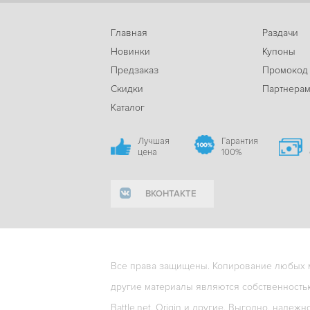
Главная
Раздачи
Новинки
Купоны
Предзаказ
Промокод
Скидки
Партнера
Каталог
Лучшая
Гарантия
цена
100%
ВКОНТАКТЕ
Все права защищены. Копирование любых ма
другие материалы являются собственность
Battle.net, Origin и другие. Выгодно, надежн