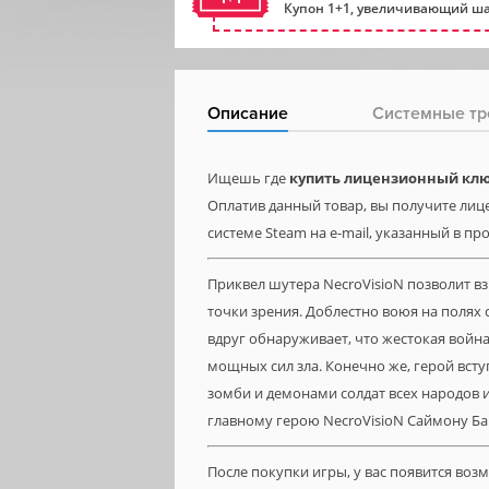
Купон 1+1, увеличивающий ша
Описание
Системные тр
Ищешь где
купить лицензионный ключ
Оплатив данный товар, вы получите лице
системе Steam на e-mail, указанный в пр
Приквел шутера NecroVisioN позволит в
точки зрения. Доблестно воюя на полях
вдруг обнаруживает, что жестокая вой
мощных сил зла. Конечно же, герой всту
зомби и демонами солдат всех народов 
главному герою NecroVisioN Саймону Б
После покупки игры, у вас появится во