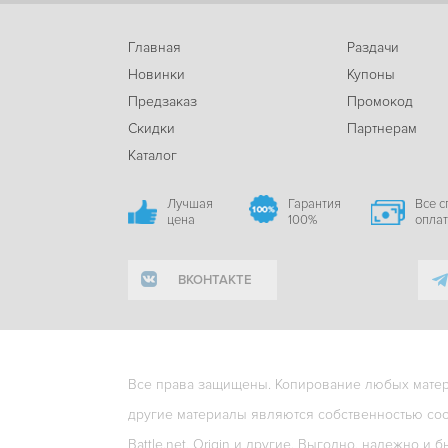
Главная
Раздачи
Новинки
Купоны
Предзаказ
Промокод
Скидки
Партнерам
Каталог
Лучшая
Гарантия
Все 
цена
100%
опла
ВКОНТАКТЕ
Все права защищены. Копирование любых матери
другие материалы являются собственностью соо
Battle.net, Origin и другие. Выгодно, надежно и б