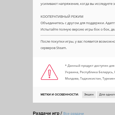
усиливают напряжение, когда вы исследуете
КООПЕРАТИВНЫЙ РЕЖИМ
Объединитесь с другом для поддержки. Адапт
Испытайте полную версию игры бок о бок, де
После покупки игры, у вас появится возможн
серверов Steam.
* Данный продукт доступен для
Украина, Республика Беларусь,
Молдова, Таджикистан, Туркмен
МЕТКИ И ОСОБЕННОСТИ:
Экшен
Для одног
Для нескольких игроков
Кооператив
Научн
Раздачи игр /
Шутер от первого лица
Ретро
Космос
Во
Все раздачи