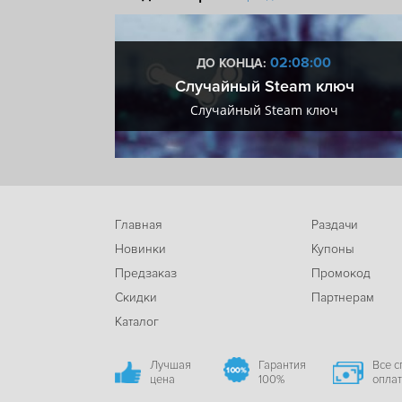
Сетевой кооператив
Процедурная генерация
:59
02:07:59
ДО КОНЦА:
 + VIP
Случайный Steam ключ
+ VIP
Случайный Steam ключ
Главная
Раздачи
Новинки
Купоны
Предзаказ
Промокод
Скидки
Партнерам
Каталог
Лучшая
Гарантия
Все 
цена
100%
опла