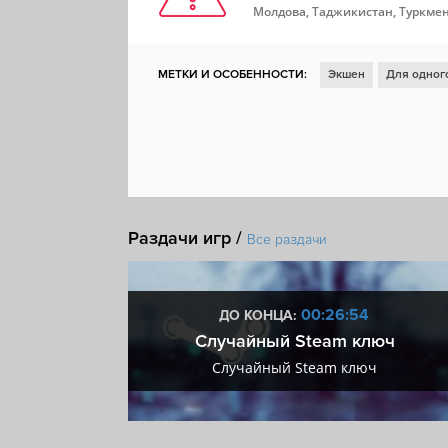
Молдова, Таджикистан, Туркмен
МЕТКИ И ОСОБЕННОСТИ:
Экшен
Для одног
Для нескольких игроков
Глубокий сюжет
О
Шутер
Атмосфера
От третьего лица
Пес
Шутер от третьего лица
Шедевр
Кинемато
Доски почета Steam
Раздачи игр /
Все раздачи
:53
00:26:53
ДО КОНЦА:
 + VIP
Случайный Steam ключ
+ VIP
Случайный Steam ключ