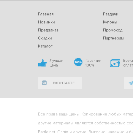
Главная
Раздачи
Новинки
Купоны
Предзаказ
Промокод
Скидки
Партнерам
Каталог
Лучшая
Гарантия
Все 
цена
100%
опла
ВКОНТАКТЕ
Все права защищены. Копирование любых матери
другие материалы являются собственностью соо
Battle.net, Origin и другие. Выгодно, надежно и б