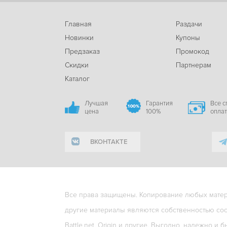
Главная
Раздачи
Новинки
Купоны
Предзаказ
Промокод
Скидки
Партнерам
Каталог
Лучшая
Гарантия
Все 
цена
100%
опла
ВКОНТАКТЕ
Все права защищены. Копирование любых матери
другие материалы являются собственностью соо
Battle.net, Origin и другие. Выгодно, надежно и б