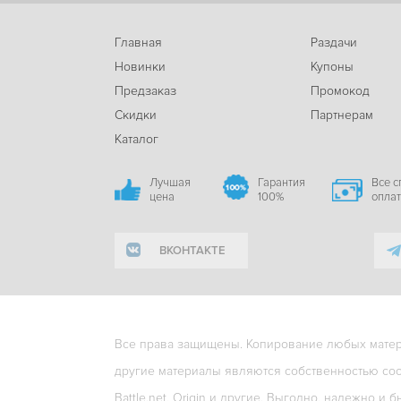
Главная
Раздачи
Новинки
Купоны
Предзаказ
Промокод
Скидки
Партнерам
Каталог
Лучшая
Гарантия
Все 
цена
100%
опла
ВКОНТАКТЕ
Все права защищены. Копирование любых матери
другие материалы являются собственностью соо
Battle.net, Origin и другие. Выгодно, надежно и б