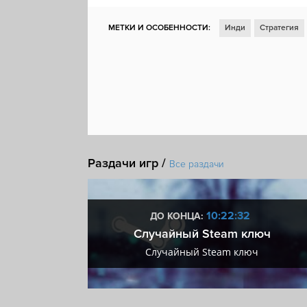
МЕТКИ И ОСОБЕННОСТИ:
Инди
Стратегия
Ранний доступ
Менеджмент
Строительство
Steam Cloud
Включает редактор уровней
Раздачи игр /
Все раздачи
:31
10:22:31
ДО КОНЦА:
 + VIP
Случайный Steam ключ
+ VIP
Случайный Steam ключ