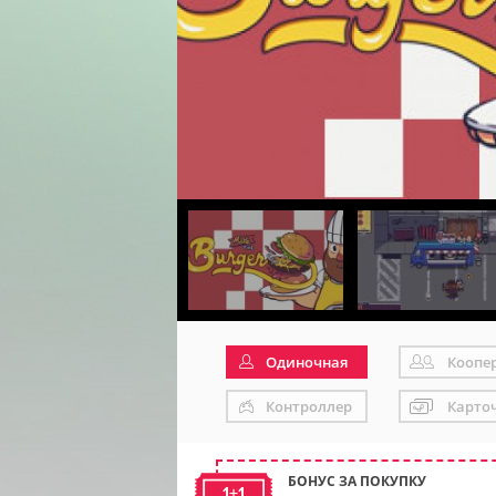
Одиночная
Коопе
Контроллер
Карто
БОНУС ЗА ПОКУПКУ
1+1