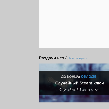
Раздачи игр /
Все раздачи
3:12:38
06:12:38
ДО КОНЦА:
мум + VIP
Случайный Steam ключ
мум + VIP
Случайный Steam ключ