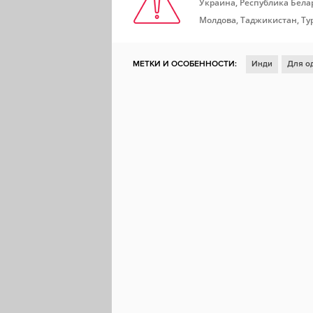
Украина, Республика Белар
Молдова, Таджикистан, Ту
МЕТКИ И ОСОБЕННОСТИ:
Инди
Для о
Смешная
Сложная
Пиксельная графи
Решения с последствиями
Вид сверху
Пасьянс
Доски почета Steam