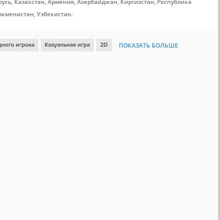
усь, Казахстан, Армения, Азербайджан, Киргизстан, Республика
ркменистан, Узбекистан.
дного игрока
Казуальная игра
2D
ПОКАЗАТЬ БОЛЬШЕ
ка
Цветастая
Для всей семьи
Милая
Click
Быстрая
Набор очков
Обучение
Кликер
Кулинария