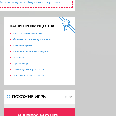
бнее о раздачах
.
Подробнее о купонах
.
НАШИ ПРЕИМУЩЕСТВА
Настоящие отзывы
Моментальная доставка
Низкие цены
Накопительная скидка
Бонусы
Промокод
Помощь покупателю
Все способы оплаты
ПОХОЖИЕ ИГРЫ