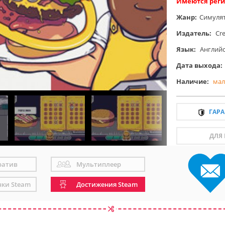
Имеются реги
Жанр:
Симуля
Издатель:
Cr
Язык:
Англий
Дата выхода:
Наличие:
мал
ГАР
ДЛЯ
ратив
Мультиплеер
чки Steam
Достижения Steam