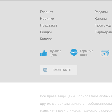
Главная
Раздачи
Новинки
Купоны
Предзаказ
Промокод
Скидки
Партнера
Каталог
Лучшая
Гарантия
цена
100%
ВКОНТАКТЕ
Все права защищены. Копирование любых ма
другие материалы являются собственность
Battle.net, Origin и другие. Выгодно, надежн