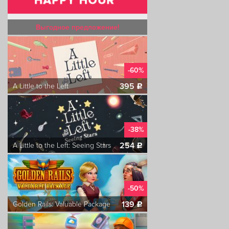
Выгодное предложение!
-60%
395
A Little to the Left
c
-38%
254
A Little to the Left: Seeing Stars
c
-50%
139
Golden Rails: Valuable Package
c