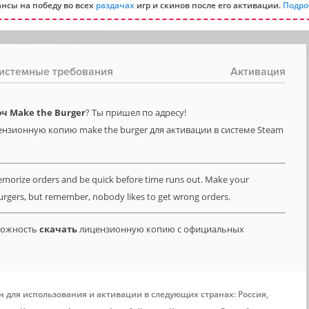
нсы на победу во всех
раздачах
игр и скинов после его активации.
Подро
истемные требования
Активация
ч Make the Burger
? Ты пришел по адресу!
ензионную копию make the burger для активации в системе Steam
emorize orders and be quick before time runs out. Make your
rgers, but remember, nobody likes to get wrong orders.
зможность
скачать
лицензионную копию с официальных
н для использования и активации в следующих странах: Россия,