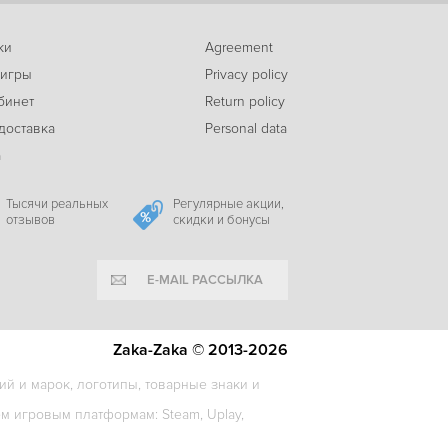
ки
Agreement
-31%
 игры
Privacy policy
42
There Will Be No Turkey This Christmas
c
бинет
Return policy
доставка
Personal data
а
-84%
63
Letters - a written adventure
c
Тысячи реальных
Регулярные акции,
отзывов
скидки и бонусы
E-MAIL РАССЫЛКА
-33%
179
A Tale For Anna
c
Zaka-Zaka © 2013-2026
й и марок, логотипы, товарные знаки и
-72%
 игровым платформам: Steam, Uplay,
99
Grapple Dog
c