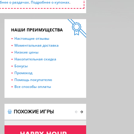
бнее о раздачах
.
Подробнее о купонах
.
НАШИ ПРЕИМУЩЕСТВА
Настоящие отзывы
Моментальная доставка
Низкие цены
Накопительная скидка
Бонусы
Промокод
Помощь покупателю
Все способы оплаты
ПОХОЖИЕ ИГРЫ