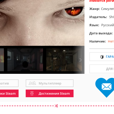
Имеются реги
Жанр:
Симуля
Издатель:
Sh
Язык:
Русский
Дата выхода:
Наличие:
Нет
ГАР
ДЛЯ
ратив
Мультиплеер
чки Steam
Достижения Steam