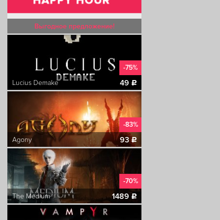
Выгодное предложение!
-75%
49
Lucius Demake
c
-83%
93
Agony
c
-70%
1489
The Medium
c