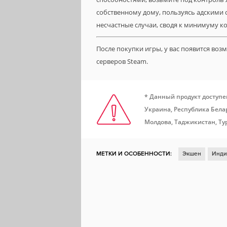
собственному дому, пользуясь адскими 
несчастные случаи, сводя к минимуму ко
После покупки игры, у вас появится во
серверов Steam.
* Данный продукт доступе
Украина, Республика Белар
Молдова, Таджикистан, Ту
МЕТКИ И ОСОБЕННОСТИ:
Экшен
Инди
Симулятор
Открытый мир
Головолом
Мрачная
Стелс
Психологический хо
Злодей-протагонист