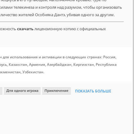
силами телекинеза и контроля над разумом, чтобы организовать
личество жителей Особняка Дантэ, убивая одного за другим.
зможность
скачать
лицензионную копию с официальных
н для использования и активации в следующих странах: Россия,
усь, Казахстан, Армения, Азербайджан, Киргизстан, Республика
ркменистан, Узбекистан.
Для одного игрока
Приключение
ПОКАЗАТЬ БОЛЬШЕ
ка
Атмосфера
Смешная
От третьего лица
Хоррор
Мясо
ррор
Нагота
Для взрослых
Демоны
Кровь