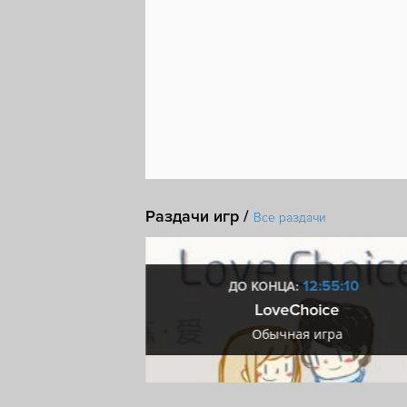
Раздачи игр /
Все раздачи
3:55:09
12:55:09
ДО КОНЦА:
™: Ultimate Speed
LoveChoice
ра
Обычная игра