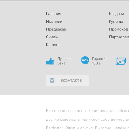
Главная
Раздачи
Новинки
Купоны
Предзаказ
Промокод
Скидки
Партнера
Каталог
Лучшая
Гарантия
цена
100%
ВКОНТАКТЕ
Все права защищены. Копирование любых ма
другие материалы являются собственность
Battle.net, Origin и другие. Выгодно, надежн