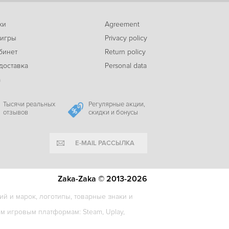
ки
Agreement
 игры
Privacy policy
бинет
Return policy
доставка
Personal data
а
Тысячи реальных
Регулярные акции,
отзывов
скидки и бонусы
E-MAIL РАССЫЛКА
Zaka-Zaka © 2013-2026
й и марок, логотипы, товарные знаки и
 игровым платформам: Steam, Uplay,