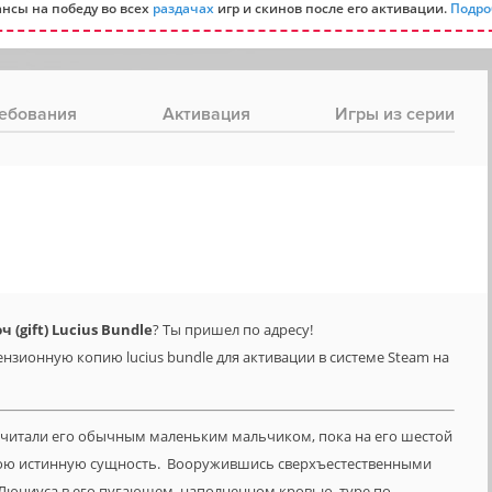
нсы на победу во всех
раздачах
игр и скинов после его активации.
Подро
ебования
Активация
Игры из серии
(gift) Lucius Bundle
? Ты пришел по адресу!
нзионную копию lucius bundle для активации в системе Steam на
е считали его обычным маленьким мальчиком, пока на его шестой
свою истинную сущность. Вооружившись сверхъестественными
 Люциуса в его пугающем, наполненном кровью, туре по