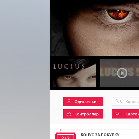
Одиночная
Коопе
Контроллер
Карто
БОНУС ЗА ПОКУПКУ
2+2