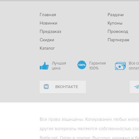
Главная
Раздачи
Новинки
Купоны
Предзаказ
Промокод
Скидки
Партнерам
Каталог
Лучшая
Гарантия
Все 
цена
100%
опла
ВКОНТАКТЕ
Все права защищены. Копирование любых матери
другие материалы являются собственностью соо
Battle.net, Origin и другие. Выгодно, надежно и б