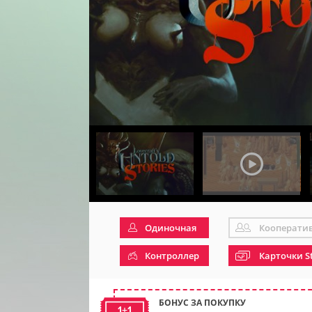
Одиночная
Кооперати
Контроллер
Карточки S
БОНУС ЗА ПОКУПКУ
1+1