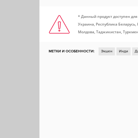
* Данный продукт доступен для
Украина, Республика Беларусь,
Молдова, Таджикистан, Туркмен
МЕТКИ И ОСОБЕННОСТИ:
Экшен
Инди
Д
Ролевая игра
2D
Отличный саундтрек
А
Насилие
Ранний доступ
Приключенческий
Подземелья
Твин-стик шутер
Лавкрафт