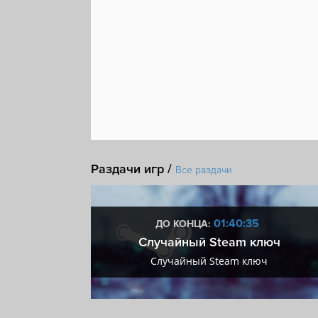
Раздачи игр /
Все раздачи
:34
01:40:34
ДО КОНЦА:
 + VIP
Случайный Steam ключ
+ VIP
Случайный Steam ключ