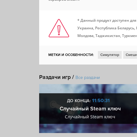
* Данный продукт доступен для
Украина, Республика Беларусь,
Молдова, Таджикистан, Туркмен
МЕТКИ И ОСОБЕННОСТИ:
Симулятор
Смеш
Раздачи игр /
Все раздачи
:30
11:50:30
ДО КОНЦА:
 + VIP
Случайный Steam ключ
+ VIP
Случайный Steam ключ