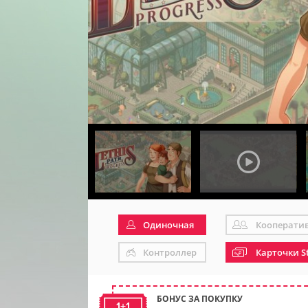
Одиночная
Кооперати
Контроллер
Карточки S
БОНУС ЗА ПОКУПКУ
1+1