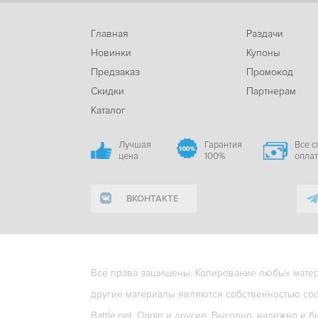
Главная
Раздачи
Новинки
Купоны
Предзаказ
Промокод
Скидки
Партнерам
Каталог
Лучшая
Гарантия
Все 
цена
100%
опла
ВКОНТАКТЕ
Все права защищены. Копирование любых матери
другие материалы являются собственностью соо
Battle.net, Origin и другие. Выгодно, надежно и б