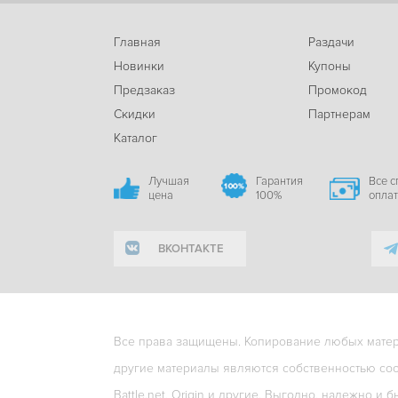
Главная
Раздачи
Новинки
Купоны
Предзаказ
Промокод
Скидки
Партнерам
Каталог
Лучшая
Гарантия
Все 
цена
100%
опла
ВКОНТАКТЕ
Все права защищены. Копирование любых матери
другие материалы являются собственностью соо
Battle.net, Origin и другие. Выгодно, надежно и б