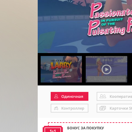
Одиночная
Кооперати
Контроллер
Карточки S
БОНУС ЗА ПОКУПКУ
1+1