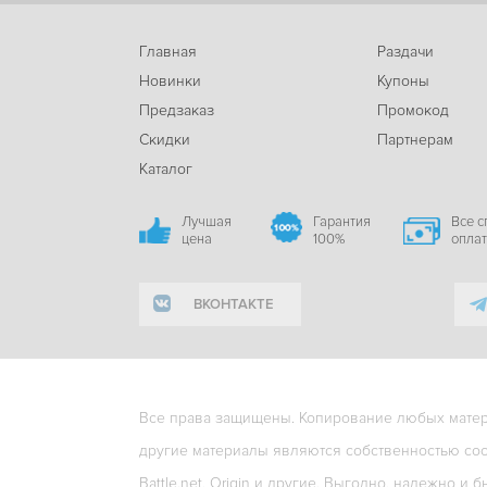
Главная
Раздачи
Новинки
Купоны
Предзаказ
Промокод
Скидки
Партнерам
Каталог
Лучшая
Гарантия
Все 
цена
100%
опла
ВКОНТАКТЕ
Все права защищены. Копирование любых матери
другие материалы являются собственностью соо
Battle.net, Origin и другие. Выгодно, надежно и б