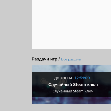
Раздачи игр /
Все раздачи
:08
12:51:08
ДО КОНЦА:
 + VIP
Случайный Steam ключ
+ VIP
Случайный Steam ключ