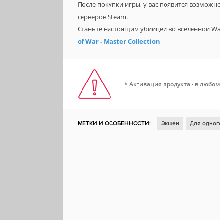
После покупки игры, у вас появится возможн
серверов Steam.
Станьте настоящим убийцей во вселенной W
of War - Master Collection
* Активация продукта - в любом
МЕТКИ И ОСОБЕННОСТИ:
Экшен
Для одног
Казуальная игра
Для нескольких игроков
О
Головоломка
Научная фантастика
Смешна
Космос
Локальный мультиплеер
Психолог
Remote Play Together
Remote Play на телефон